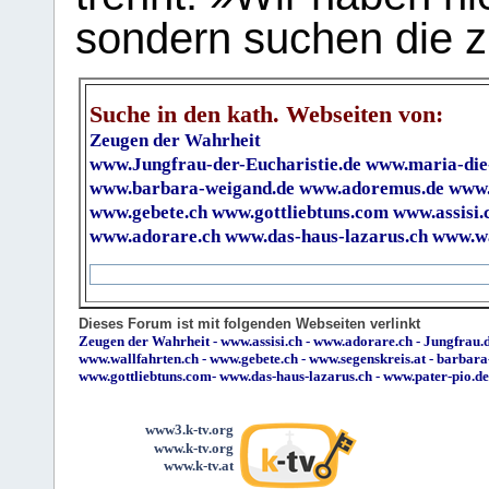
sondern suchen die z
Suche in den kath. Webseiten von:
Zeugen der Wahrheit
www.Jungfrau-der-Eucharistie.de
www.maria-die
www.barbara-weigand.de
www.adoremus.de
www.
www.gebete.ch
www.gottliebtuns.com
www.assisi.
www.adorare.ch
www.das-haus-lazarus.ch
www.wa
Dieses Forum ist mit folgenden Webseiten verlinkt
Zeugen der Wahrheit
-
www.assisi.ch
-
www.adorare.ch
-
Jungfrau.d
www.wallfahrten.ch
-
www.gebete.ch
-
www.segenskreis.at
-
barbara
www.gottliebtuns.com
-
www.das-haus-lazarus.ch
-
www.pater-pio.de
www3.k-tv.org
www.k-tv.org
www.k-tv.at