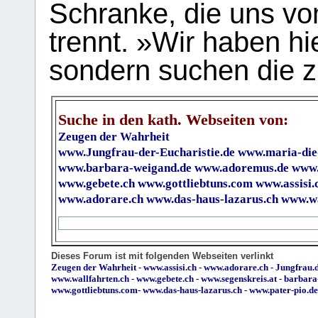
Schranke, die uns vo
trennt. »Wir haben hi
sondern suchen die z
Suche in den kath. Webseiten von:
Zeugen der Wahrheit
www.Jungfrau-der-Eucharistie.de
www.maria-die
www.barbara-weigand.de
www.adoremus.de
www.
www.gebete.ch
www.gottliebtuns.com
www.assisi.
www.adorare.ch
www.das-haus-lazarus.ch
www.wa
Dieses Forum ist mit folgenden Webseiten verlinkt
Zeugen der Wahrheit
-
www.assisi.ch
-
www.adorare.ch
-
Jungfrau.d
www.wallfahrten.ch
-
www.gebete.ch
-
www.segenskreis.at
-
barbara
www.gottliebtuns.com
-
www.das-haus-lazarus.ch
-
www.pater-pio.de