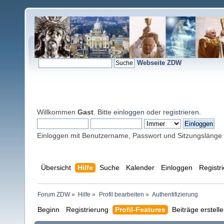
Webseite ZDW
Willkommen
Gast
. Bitte
einloggen
oder
registrieren
.
Einloggen mit Benutzername, Passwort und Sitzungslänge
Übersicht
Hilfe
Suche
Kalender
Einloggen
Registr
Forum ZDW
»
Hilfe
»
Profil bearbeiten
»
Authentifizierung
Beginn
Registrierung
Profil-Features
Beiträge erstell