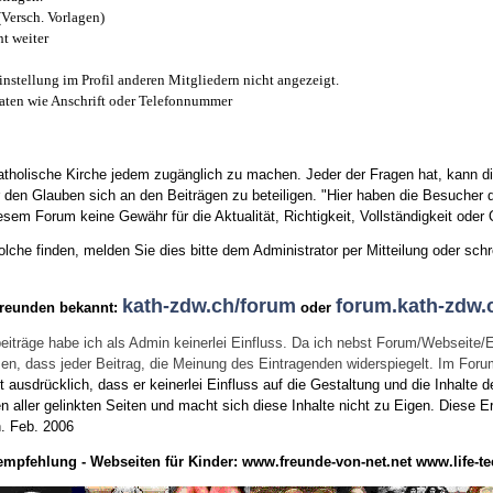
(Versch. Vorlagen)
t weiter
instellung im Profil anderen Mitgliedern nicht angezeigt.
aten wie Anschrift oder Telefonnummer
tholische Kirche jedem zugänglich zu machen. Jeder der Fragen hat, kann di
den Glauben sich an den Beiträgen zu beteiligen. "Hier haben die Besucher d
sem Forum keine Gewähr für die Aktualität, Richtigkeit, Vollständigkeit oder Q
he finden, melden Sie dies bitte dem Administrator per Mitteilung oder schr
kath-zdw.ch/forum
forum.kath-zdw.
Freunden bekannt:
oder
eiträge habe ich als Admin keinerlei Einfluss. Da ich nebst Forum/Webseite/
wissen, dass jeder Beitrag, die Meinung des Eintragenden widerspiegelt. Im Fo
usdrücklich, dass er keinerlei Einfluss auf die Gestaltung und die Inhalte d
en aller gelinkten Seiten und macht sich diese Inhalte nicht zu Eigen.
Diese Er
n.
Feb. 2006
empfehlung - Webseiten für Kinder:
www.freunde-von-net.net
www.life-te