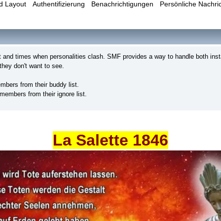
d Layout
Authentifizierung
Benachrichtigungen
Persönliche Nachri
at and times when personalities clash. SMF provides a way to handle both ins
 they don't want to see.
bers from their buddy list.
embers from their ignore list.
La Salette 1846