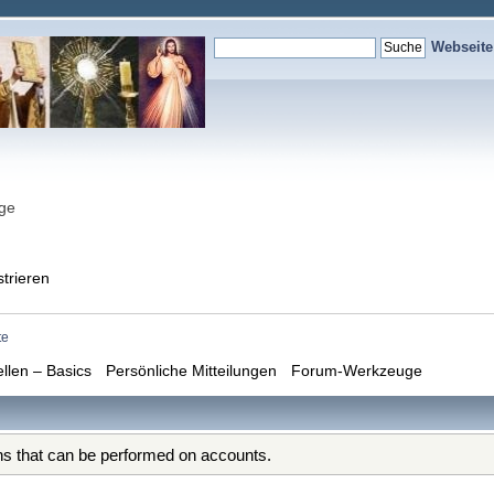
Webseit
nge
strieren
te
ellen – Basics
Persönliche Mitteilungen
Forum-Werkzeuge
ons that can be performed on accounts.