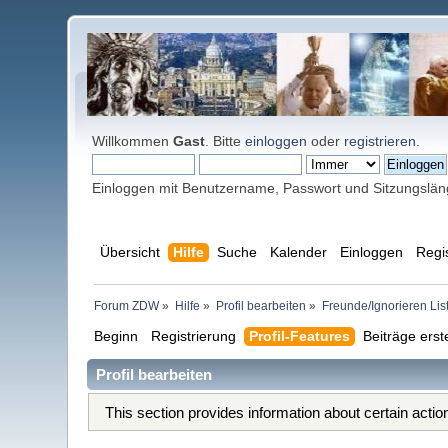
Willkommen
Gast
. Bitte
einloggen
oder
registrieren
.
Einloggen mit Benutzername, Passwort und Sitzungslä
Übersicht
Hilfe
Suche
Kalender
Einloggen
Regi
Forum ZDW
»
Hilfe
»
Profil bearbeiten
»
Freunde/Ignorieren Lis
Beginn
Registrierung
Profil-Features
Beiträge erst
Profil bearbeiten
This section provides information about certain acti