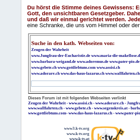
Du hörst die Stimme deines Gewissens: Es 
Gott, den unsichtbaren Gesetzgeber. Daher
und daß wir einmal gerichtet werden. Jeder
eine Schranke, die uns vom Himmel oder der H
Suche in den kath. Webseiten von:
Zeugen der Wahrheit
www.Jungfrau-der-Eucharistie.de
www.maria-die-makellose.d
www.barbara-weigand.de
www.adoremus.de
www.pater-pio.de
www.gebete.ch
www.gottliebtuns.com
www.assisi.ch
www.adorare.ch
www.das-haus-lazarus.ch
www.wallfahrten.ch
Dieses Forum ist mit folgenden Webseiten verlinkt
Zeugen der Wahrheit
-
www.assisi.ch
-
www.adorare.ch
-
Jungfra
www.wallfahrten.ch
-
www.gebete.ch
-
www.segenskreis.at
-
barb
www.gottliebtuns.com
-
www.das-haus-lazarus.ch
-
www.pater-pi
www3.k-tv.org
www.k-tv.org
www.k-tv.at