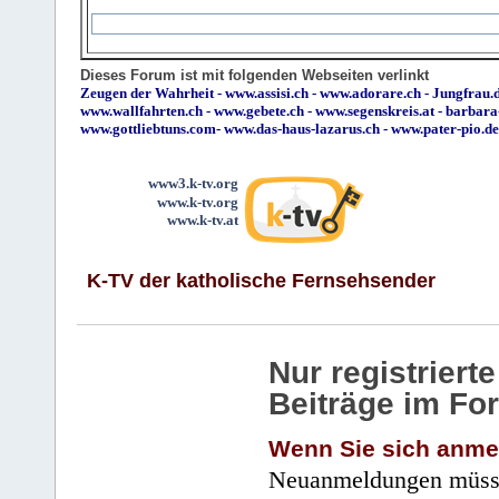
Dieses Forum ist mit folgenden Webseiten verlinkt
Zeugen der Wahrheit
-
www.assisi.ch
-
www.adorare.ch
-
Jungfrau.d
www.wallfahrten.ch
-
www.gebete.ch
-
www.segenskreis.at
-
barbara
www.gottliebtuns.com
-
www.das-haus-lazarus.ch
-
www.pater-pio.de
www3.k-tv.org
www.k-tv.org
www.k-tv.at
K-TV der katholische Fernsehsender
Nur registrier
Beiträge im Fo
Wenn Sie sich anme
Neuanmeldungen müsse