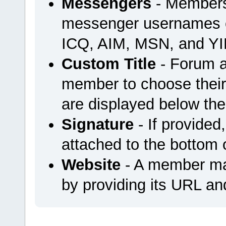
Messengers
- Members 
messenger usernames or
ICQ, AIM, MSN, and YI
Custom Title
- Forum a
member to choose their 
are displayed below th
Signature
- If provided
attached to the bottom o
Website
- A member may
by providing its URL and 