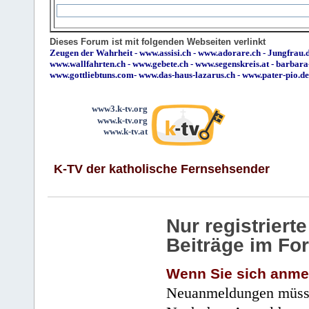
Dieses Forum ist mit folgenden Webseiten verlinkt
Zeugen der Wahrheit
-
www.assisi.ch
-
www.adorare.ch
-
Jungfrau.d
www.wallfahrten.ch
-
www.gebete.ch
-
www.segenskreis.at
-
barbara
www.gottliebtuns.com
-
www.das-haus-lazarus.ch
-
www.pater-pio.de
www3.k-tv.org
www.k-tv.org
www.k-tv.at
K-TV der katholische Fernsehsender
Nur registrier
Beiträge im Fo
Wenn Sie sich anme
Neuanmeldungen müsse