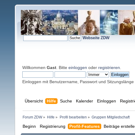
Webseite ZDW
Willkommen
Gast
. Bitte
einloggen
oder
registrieren
.
Einloggen mit Benutzername, Passwort und Sitzungslänge
Übersicht
Hilfe
Suche
Kalender
Einloggen
Registr
Forum ZDW
»
Hilfe
»
Profil bearbeiten
»
Gruppen Mitgliedschaft
Beginn
Registrierung
Profil-Features
Beiträge erstell