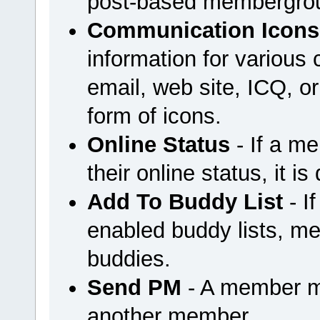
post-based membergrou
Communication Icons
information for variou
email, web site, ICQ, or 
form of icons.
Online Status
- If a m
their online status, it is
Add To Buddy List
- I
enabled buddy lists, m
buddies.
Send PM
- A member m
another member.