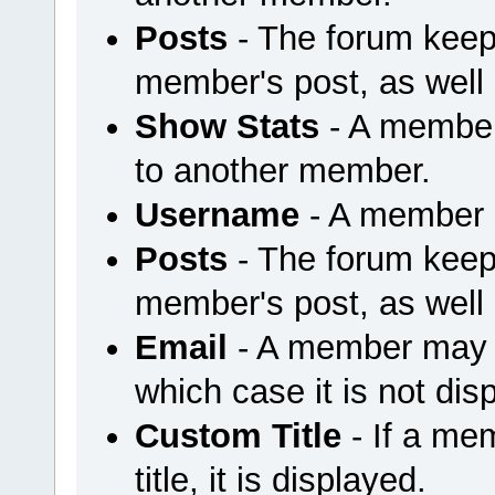
Posts
- The forum keep
member's post, as well
Show Stats
- A member
to another member.
Username
- A member u
Posts
- The forum keep
member's post, as well
Email
- A member may ch
which case it is not dis
Custom Title
- If a me
title, it is displayed.