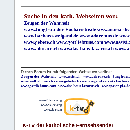
Suche in den kath. Webseiten von:
Zeugen der Wahrheit
www.Jungfrau-der-Eucharistie.de
www.maria-die
www.barbara-weigand.de
www.adoremus.de
www.
www.gebete.ch
www.gottliebtuns.com
www.assisi.
www.adorare.ch
www.das-haus-lazarus.ch
www.wa
Dieses Forum ist mit folgenden Webseiten verlinkt
Zeugen der Wahrheit
-
www.assisi.ch
-
www.adorare.ch
-
Jungfrau.d
www.wallfahrten.ch
-
www.gebete.ch
-
www.segenskreis.at
-
barbara
www.gottliebtuns.com
-
www.das-haus-lazarus.ch
-
www.pater-pio.de
www3.k-tv.org
www.k-tv.org
www.k-tv.at
K-TV der katholische Fernsehsender