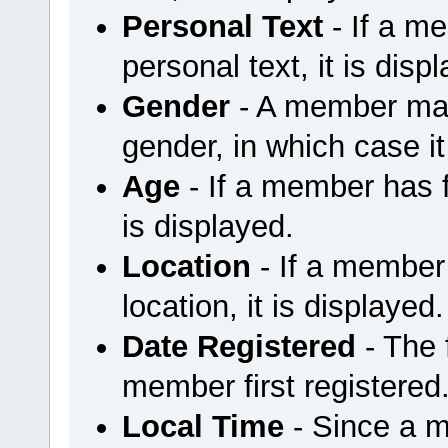
Personal Text
- If a m
personal text, it is disp
Gender
- A member may 
gender, in which case it
Age
- If a member has fi
is displayed.
Location
- If a member 
location, it is displayed.
Date Registered
- The
member first registered
Local Time
- Since a m