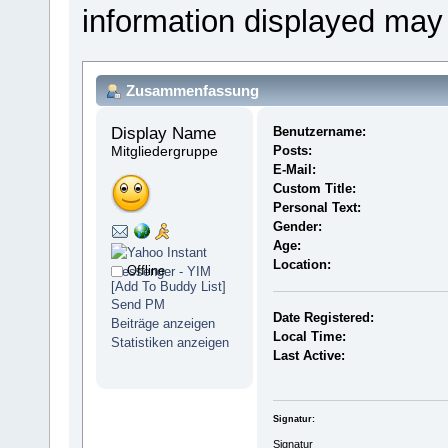
information displayed may
Zusammenfassung
Display Name 
Benutzername:
Mitgliedergruppe
Posts:
E-Mail:
Custom Title:
Personal Text:
Gender:
Age:
Location:
Offline
[Add To Buddy List]
Send PM
Date Registered:
Beiträge anzeigen
Local Time:
Statistiken anzeigen
Last Active:
Signatur:
Signatur