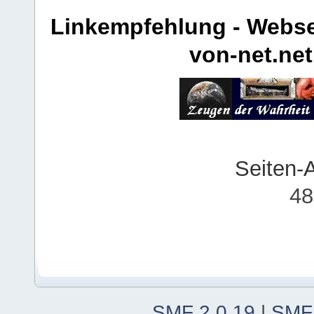
Linkempfehlung - Webse
von-net.net
Seiten-
48
SMF 2.0.19
|
SMF