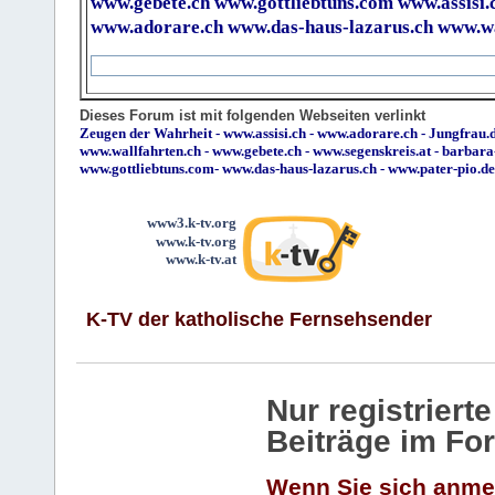
www.gebete.ch
www.gottliebtuns.com
www.assisi.
www.adorare.ch
www.das-haus-lazarus.ch
www.wa
Dieses Forum ist mit folgenden Webseiten verlinkt
Zeugen der Wahrheit
-
www.assisi.ch
-
www.adorare.ch
-
Jungfrau.d
www.wallfahrten.ch
-
www.gebete.ch
-
www.segenskreis.at
-
barbara
www.gottliebtuns.com
-
www.das-haus-lazarus.ch
-
www.pater-pio.de
www3.k-tv.org
www.k-tv.org
www.k-tv.at
K-TV der katholische Fernsehsender
Nur registrier
Beiträge im Fo
Wenn Sie sich anme