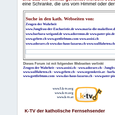
eine Schranke, die uns vom Himmel oder der H
Suche in den kath. Webseiten von:
Zeugen der Wahrheit
www.Jungfrau-der-Eucharistie.de
www.maria-die-makellose.d
www.barbara-weigand.de
www.adoremus.de
www.pater-pio.de
www.gebete.ch
www.gottliebtuns.com
www.assisi.ch
www.adorare.ch
www.das-haus-lazarus.ch
www.wallfahrten.ch
Dieses Forum ist mit folgenden Webseiten verlinkt
Zeugen der Wahrheit
-
www.assisi.ch
-
www.adorare.ch
-
Jungfra
www.wallfahrten.ch
-
www.gebete.ch
-
www.segenskreis.at
-
barb
www.gottliebtuns.com
-
www.das-haus-lazarus.ch
-
www.pater-pi
www3.k-tv.org
www.k-tv.org
www.k-tv.at
K-TV der katholische Fernsehsender