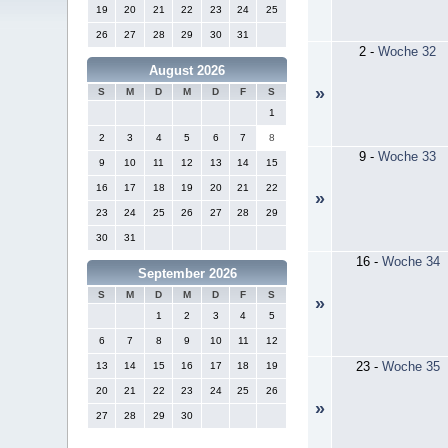
19
20
21
22
23
24
25
26
27
28
29
30
31
2
-
Woche 32
August 2026
»
S
M
D
M
D
F
S
1
2
3
4
5
6
7
8
9
-
Woche 33
9
10
11
12
13
14
15
16
17
18
19
20
21
22
»
23
24
25
26
27
28
29
30
31
16
-
Woche 34
September 2026
S
M
D
M
D
F
S
»
1
2
3
4
5
6
7
8
9
10
11
12
23
-
Woche 35
13
14
15
16
17
18
19
20
21
22
23
24
25
26
»
27
28
29
30