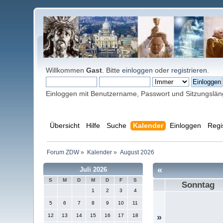
Willkommen
Gast
. Bitte
einloggen
oder
registrieren
.
Einloggen mit Benutzername, Passwort und Sitzungslä
Übersicht
Hilfe
Suche
Kalender
Einloggen
Regi
Forum ZDW
»
Kalender
»
August 2026
«
Juli 2026
S
M
D
M
D
F
S
Sonntag
1
2
3
4
5
6
7
8
9
10
11
12
13
14
15
16
17
18
»