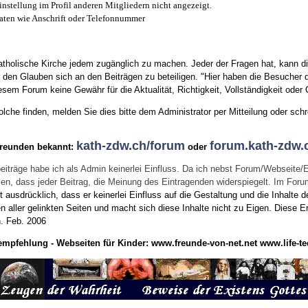
instellung im Profil anderen Mitgliedern nicht angezeigt.
aten wie Anschrift oder Telefonnummer
tholische Kirche jedem zugänglich zu machen. Jeder der Fragen hat, kann di
den Glauben sich an den Beiträgen zu beteiligen. "Hier haben die Besucher d
sem Forum keine Gewähr für die Aktualität, Richtigkeit, Vollständigkeit oder Q
he finden, melden Sie dies bitte dem Administrator per Mitteilung oder schr
kath-zdw.ch/forum
forum.kath-zdw.
Freunden bekannt:
oder
eiträge habe ich als Admin keinerlei Einfluss. Da ich nebst Forum/Webseite/
wissen, dass jeder Beitrag, die Meinung des Eintragenden widerspiegelt. Im Fo
usdrücklich, dass er keinerlei Einfluss auf die Gestaltung und die Inhalte d
en aller gelinkten Seiten und macht sich diese Inhalte nicht zu Eigen.
Diese Er
n.
Feb. 2006
empfehlung - Webseiten für Kinder:
www.freunde-von-net.net
www.life-te