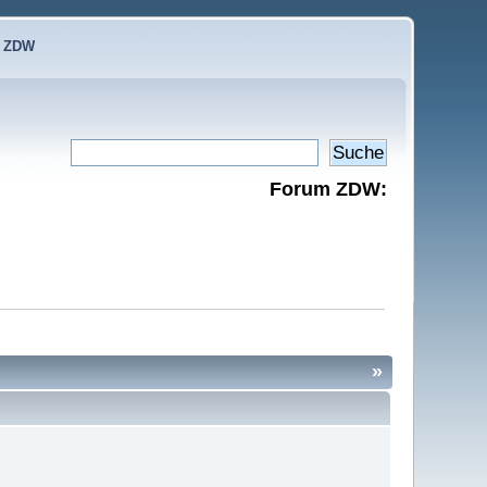
e ZDW
Forum ZDW:
»