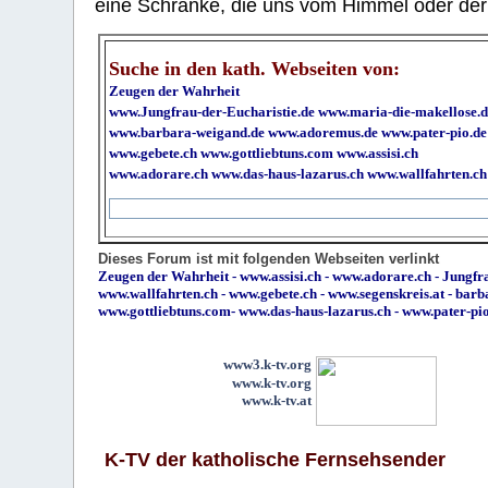
eine Schranke, die uns vom Himmel oder der H
Suche in den kath. Webseiten von:
Zeugen der Wahrheit
www.Jungfrau-der-Eucharistie.de
www.maria-die-makellose.d
www.barbara-weigand.de
www.adoremus.de
www.pater-pio.de
www.gebete.ch
www.gottliebtuns.com
www.assisi.ch
www.adorare.ch
www.das-haus-lazarus.ch
www.wallfahrten.ch
Dieses Forum ist mit folgenden Webseiten verlinkt
Zeugen der Wahrheit
-
www.assisi.ch
-
www.adorare.ch
-
Jungfra
www.wallfahrten.ch
-
www.gebete.ch
-
www.segenskreis.at
-
barb
www.gottliebtuns.com
-
www.das-haus-lazarus.ch
-
www.pater-pi
www3.k-tv.org
www.k-tv.org
www.k-tv.at
K-TV der katholische Fernsehsender