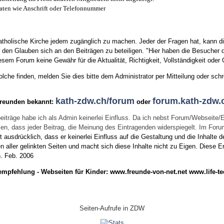
aten wie Anschrift oder Telefonnummer
tholische Kirche jedem zugänglich zu machen. Jeder der Fragen hat, kann di
den Glauben sich an den Beiträgen zu beteiligen. "Hier haben die Besucher d
sem Forum keine Gewähr für die Aktualität, Richtigkeit, Vollständigkeit oder Q
he finden, melden Sie dies bitte dem Administrator per Mitteilung oder schr
kath-zdw.ch/forum
forum.kath-zdw.
Freunden bekannt:
oder
eiträge habe ich als Admin keinerlei Einfluss. Da ich nebst Forum/Webseite/
wissen, dass jeder Beitrag, die Meinung des Eintragenden widerspiegelt. Im Fo
usdrücklich, dass er keinerlei Einfluss auf die Gestaltung und die Inhalte d
en aller gelinkten Seiten und macht sich diese Inhalte nicht zu Eigen.
Diese Er
n.
Feb. 2006
empfehlung - Webseiten für Kinder:
www.freunde-von-net.net
www.life-te
Seiten-Aufrufe in ZDW