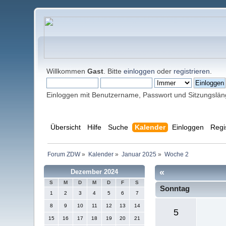
Willkommen
Gast
. Bitte
einloggen
oder
registrieren
.
Einloggen mit Benutzername, Passwort und Sitzungslä
Übersicht
Hilfe
Suche
Kalender
Einloggen
Regi
Forum ZDW
»
Kalender
»
Januar 2025
»
Woche 2
«
Dezember 2024
S
M
D
M
D
F
S
Sonntag
1
2
3
4
5
6
7
8
9
10
11
12
13
14
5
15
16
17
18
19
20
21