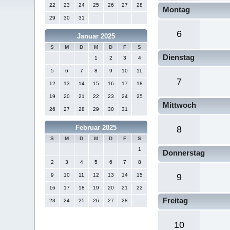
22
23
24
25
26
27
28
Montag
29
30
31
6
Januar 2025
S
M
D
M
D
F
S
Dienstag
1
2
3
4
5
6
7
8
9
10
11
7
12
13
14
15
16
17
18
19
20
21
22
23
24
25
Mittwoch
26
27
28
29
30
31
Februar 2025
8
S
M
D
M
D
F
S
1
Donnerstag
2
3
4
5
6
7
8
9
10
11
12
13
14
15
9
16
17
18
19
20
21
22
Freitag
23
24
25
26
27
28
10