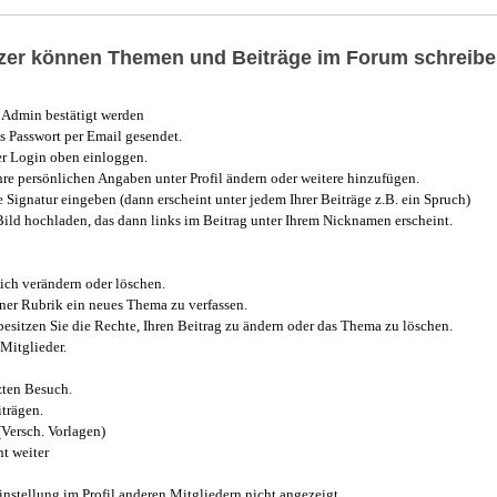
utzer können Themen und Beiträge im Forum schreibe
Admin bestätigt werden
 Passwort per Email gesendet.
r Login oben einloggen.
e persönlichen Angaben unter Profil ändern oder weitere hinzufügen.
e Signatur eingeben (dann erscheint unter jedem Ihrer Beiträge z.B. ein Spruch)
 Bild hochladen, das dann links im Beitrag unter Ihrem Nicknamen erscheint.
ich verändern oder löschen.
iner Rubrik ein neues Thema zu verfassen.
esitzen Sie die Rechte, Ihren Beitrag zu ändern oder das Thema zu löschen.
Mitglieder.
zten Besuch.
trägen.
(Versch. Vorlagen)
t weiter
instellung im Profil anderen Mitgliedern nicht angezeigt.