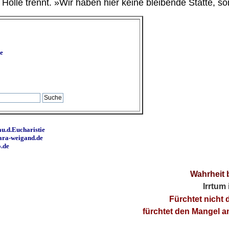
ölle trennt. »Wir haben hier keine bleibende Stätte, so
e
u.d.Eucharistie
ara-weigand.de
o.de
Wahrheit 
Irrtum
Fürchtet nicht 
fürchtet den Mangel 