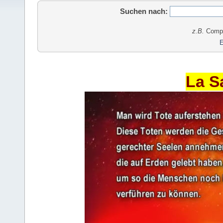
Suchen nach:
z.B.
Comput
E
La S