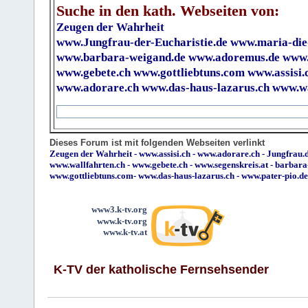
Suche in den kath. Webseiten von:
Zeugen der Wahrheit
www.Jungfrau-der-Eucharistie.de
www.maria-die
www.barbara-weigand.de
www.adoremus.de
www.
www.gebete.ch
www.gottliebtuns.com
www.assisi.
www.adorare.ch
www.das-haus-lazarus.ch
www.wa
Dieses Forum ist mit folgenden Webseiten verlinkt
Zeugen der Wahrheit
-
www.assisi.ch
-
www.adorare.ch
-
Jungfrau.d
www.wallfahrten.ch
-
www.gebete.ch
-
www.segenskreis.at
-
barbara
www.gottliebtuns.com
-
www.das-haus-lazarus.ch
-
www.pater-pio.de
www3.k-tv.org
www.k-tv.org
www.k-tv.at
K-TV der katholische Fernsehsender