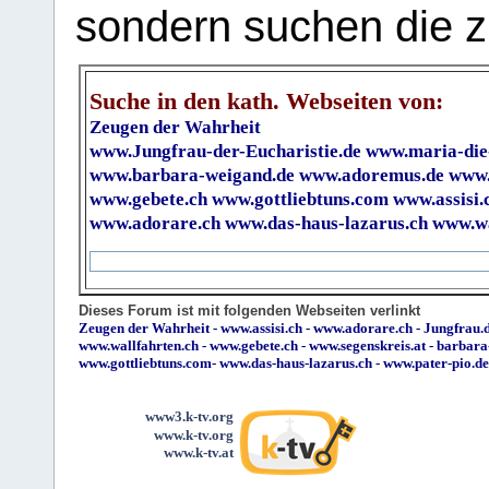
sondern suchen die z
Suche in den kath. Webseiten von:
Zeugen der Wahrheit
www.Jungfrau-der-Eucharistie.de
www.maria-die
www.barbara-weigand.de
www.adoremus.de
www.
www.gebete.ch
www.gottliebtuns.com
www.assisi.
www.adorare.ch
www.das-haus-lazarus.ch
www.wa
Dieses Forum ist mit folgenden Webseiten verlinkt
Zeugen der Wahrheit
-
www.assisi.ch
-
www.adorare.ch
-
Jungfrau.d
www.wallfahrten.ch
-
www.gebete.ch
-
www.segenskreis.at
-
barbara
www.gottliebtuns.com
-
www.das-haus-lazarus.ch
-
www.pater-pio.de
www3.k-tv.org
www.k-tv.org
www.k-tv.at