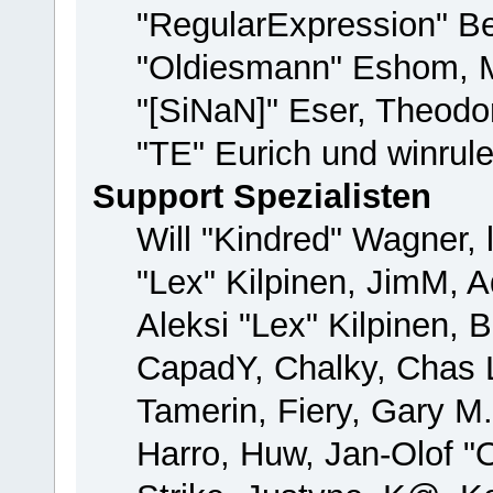
"RegularExpression" B
"Oldiesmann" Eshom, M
"[SiNaN]" Eser, Theodor
"TE" Eurich und winrul
Support Spezialisten
Will "Kindred" Wagner, 
"Lex" Kilpinen, JimM, A
Aleksi "Lex" Kilpinen, 
CapadY, Chalky, Chas 
Tamerin, Fiery, Gary M
Harro, Huw, Jan-Olof "