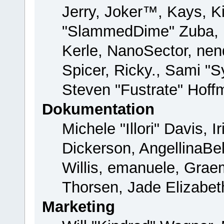
Jerry, Joker™, Kays, Ki
"SlammedDime" Zuba, 
Kerle, NanoSector, nend
Spicer, Ricky., Sami "
Steven "Fustrate" Hoff
Dokumentation
Michele "Illori" Davis, 
Dickerson, AngellinaBel
Willis, emanuele, Gra
Thorsen, Jade Elizabet
Marketing