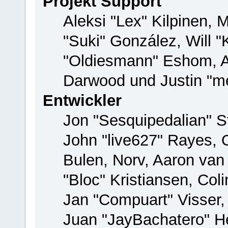
Projekt Support
Aleksi "Lex" Kilpinen, M
"Suki" González, Will 
"Oldiesmann" Eshom, 
Darwood und Justin "me
Entwickler
Jon "Sesquipedalian" St
John "live627" Rayes,
Bulen, Norv, Aaron van
"Bloc" Kristiansen, Co
Jan "Compuart" Visser
Juan "JayBachatero" H