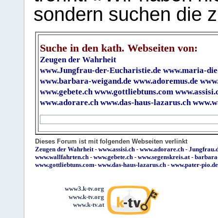
sondern suchen die z
Suche in den kath. Webseiten von:
Zeugen der Wahrheit
www.Jungfrau-der-Eucharistie.de
www.maria-die
www.barbara-weigand.de
www.adoremus.de
www.
www.gebete.ch
www.gottliebtuns.com
www.assisi.
www.adorare.ch
www.das-haus-lazarus.ch
www.wa
Dieses Forum ist mit folgenden Webseiten verlinkt
Zeugen der Wahrheit
-
www.assisi.ch
-
www.adorare.ch
-
Jungfrau.d
www.wallfahrten.ch
-
www.gebete.ch
-
www.segenskreis.at
-
barbara
www.gottliebtuns.com
-
www.das-haus-lazarus.ch
-
www.pater-pio.de
www3.k-tv.org
www.k-tv.org
www.k-tv.at