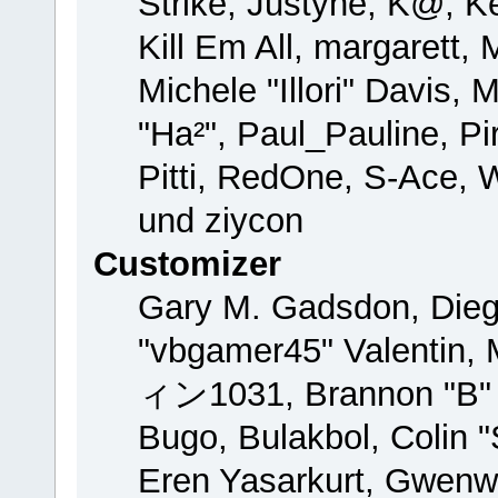
Strike, Justyne, K@, Ke
Kill Em All, margarett,
Michele "Illori" Davis, 
"Ha²", Paul_Pauline, P
Pitti, RedOne, S-Ace,
und ziycon
Customizer
Gary M. Gadsdon, Dieg
"vbgamer45" Valentin, 
ィン1031, Brannon "B" H
Bugo, Bulakbol, Colin 
Eren Yasarkurt, Gwenw