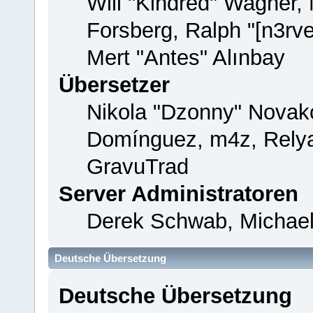
Will "Kindred" Wagner,
Forsberg, Ralph "[n3rv
Mert "Antes" Alınbay
Übersetzer
Nikola "Dzonny" Novako
Domínguez, m4z, Relya
GravuTrad
Server Administratoren
Derek Schwab, Michael
Deutsche Übersetzung
Deutsche Übersetzung