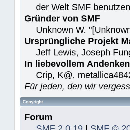
der Welt SMF benutzen
Gründer von SMF
Unknown W. "[Unknown
Ursprüngliche Projekt 
Jeff Lewis, Joseph Fu
In liebevollem Andenken
Crip, K@, metallica484
Für jeden, den wir verge
Copyright
Forum
SMF 2.0.19
|
SMF © 2