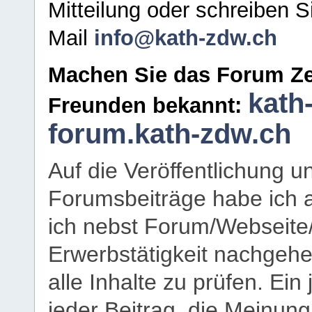
Mitteilung oder schreiben S
Mail
info@kath-zdw.ch
Machen Sie das Forum Ze
kath
Freunden bekannt:
forum.kath-zdw.ch
Auf die Veröffentlichung 
Forumsbeiträge habe ich al
ich nebst Forum/Webseite
Erwerbstätigkeit nachgehen
alle Inhalte zu prüfen. Ein
jeder Beitrag, die Meinun