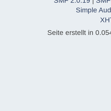
SMF 2.0.19
|
SMF
Simple Aud
XH
Seite erstellt in 0.