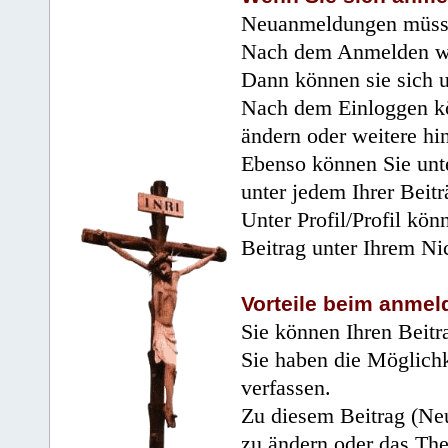
Neuanmeldungen müsse
Nach dem Anmelden wir
Dann können sie sich 
Nach dem Einloggen kö
ändern oder weitere hi
Ebenso können Sie unte
unter jedem Ihrer Beitr
Unter Profil/Profil kön
Beitrag unter Ihrem Ni
Vorteile beim anmel
Sie können Ihren Beitr
Sie haben die Möglichk
verfassen.
Zu diesem Beitrag (Neu
zu ändern oder das Th