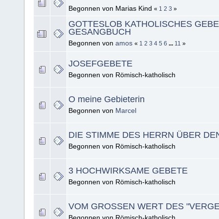
Begonnen von Marias Kind
«
1
2
3
»
GOTTESLOB KATHOLISCHES GEBE
GESANGBUCH
Begonnen von
amos
«
1
2
3
4
5
6
...
11
»
JOSEFGEBETE
Begonnen von Römisch-katholisch
O meine Gebieterin
Begonnen von
Marcel
DIE STIMME DES HERRN ÜBER D
Begonnen von Römisch-katholisch
3 HOCHWIRKSAME GEBETE
Begonnen von Römisch-katholisch
VOM GROSSEN WERT DES "VERGE
Begonnen von Römisch-katholisch