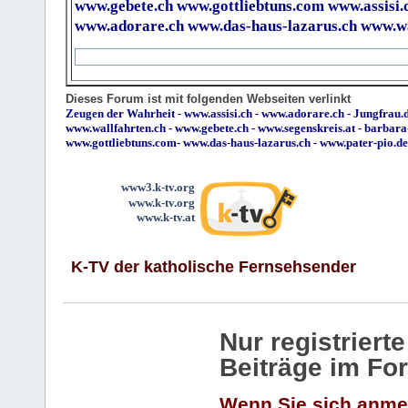
www.gebete.ch
www.gottliebtuns.com
www.assisi.
www.adorare.ch
www.das-haus-lazarus.ch
www.wa
Dieses Forum ist mit folgenden Webseiten verlinkt
Zeugen der Wahrheit
-
www.assisi.ch
-
www.adorare.ch
-
Jungfrau.d
www.wallfahrten.ch
-
www.gebete.ch
-
www.segenskreis.at
-
barbara
www.gottliebtuns.com
-
www.das-haus-lazarus.ch
-
www.pater-pio.de
www3.k-tv.org
www.k-tv.org
www.k-tv.at
K-TV der katholische Fernsehsender
Nur registrier
Beiträge im Fo
Wenn Sie sich anme