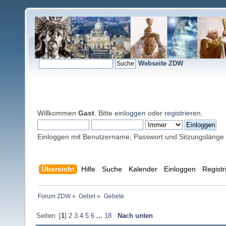
Webseite ZDW
Willkommen
Gast
. Bitte
einloggen
oder
registrieren
.
Einloggen mit Benutzername, Passwort und Sitzungslänge
Übersicht
Hilfe
Suche
Kalender
Einloggen
Registr
Forum ZDW
»
Gebet
»
Gebete
Seiten: [
1
]
2
3
4
5
6
...
18
Nach unten