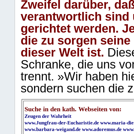
Zweifel darüber, daß
verantwortlich sind
gerichtet werden. Je
die zu sorgen seine
dieser Welt ist.
Diese
Schranke, die uns vo
trennt. »Wir haben hi
sondern suchen die z
Suche in den kath. Webseiten von:
Zeugen der Wahrheit
www.Jungfrau-der-Eucharistie.de
www.maria-die
www.barbara-weigand.de
www.adoremus.de
www.