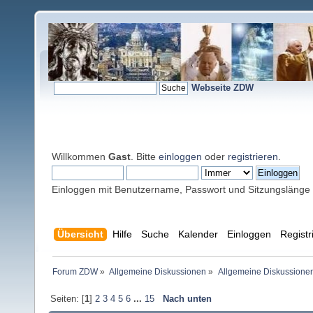
Webseite ZDW
Willkommen
Gast
. Bitte
einloggen
oder
registrieren
.
Einloggen mit Benutzername, Passwort und Sitzungslänge
Übersicht
Hilfe
Suche
Kalender
Einloggen
Registr
Forum ZDW
»
Allgemeine Diskussionen
»
Allgemeine Diskussione
Seiten: [
1
]
2
3
4
5
6
...
15
Nach unten