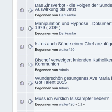
Das Zinsverbot - die Folgen der Sünde 
Auswirkung bis Jetzt
Begonnen von
DerFranke
Manipulation und Hypnose - Dokument
1979 ( ZDF )
Begonnen von
DerFranke
Ist es auch Sünde einen Chef anzulü
Begonnen von
walter420
Bischof verweigert knienden Katholike
Kommunion
Begonnen von
Admin
Wunderschön gesungenes Ave Maria be
Got Talent 2015
Begonnen von
Admin
Muss ich wirklich Isiskämpfer lieben?
Begonnen von
walter420
«
1
2
»