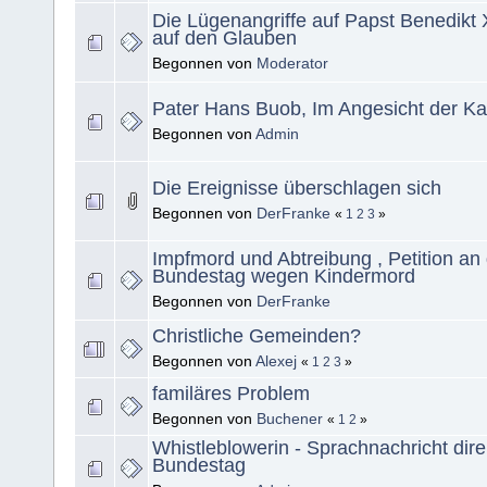
Die Lügenangriffe auf Papst Benedikt 
auf den Glauben
Begonnen von
Moderator
Pater Hans Buob, Im Angesicht der Ka
Begonnen von
Admin
Die Ereignisse überschlagen sich
Begonnen von
DerFranke
«
1
2
3
»
Impfmord und Abtreibung , Petition an
Bundestag wegen Kindermord
Begonnen von
DerFranke
Christliche Gemeinden?
Begonnen von
Alexej
«
1
2
3
»
familäres Problem
Begonnen von
Buchener
«
1
2
»
Whistleblowerin - Sprachnachricht dir
Bundestag