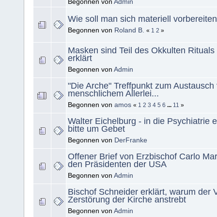
Begonnen von
Admin
Wie soll man sich materiell vorbereite
Begonnen von
Roland B.
«
1
2
»
Masken sind Teil des Okkulten Rituals 
erklärt
Begonnen von
Admin
"Die Arche" Treffpunkt zum Austausch
menschlichem Allerlei...
Begonnen von
amos
«
1
2
3
4
5
6
...
11
»
Walter Eichelburg - in die Psychiatrie e
bitte um Gebet
Begonnen von
DerFranke
Offener Brief von Erzbischof Carlo Ma
den Präsidenten der USA
Begonnen von
Admin
Bischof Schneider erklärt, warum der V
Zerstörung der Kirche anstrebt
Begonnen von
Admin