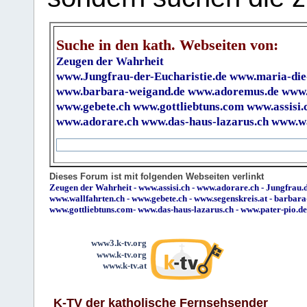
Suche in den kath. Webseiten von:
Zeugen der Wahrheit
www.Jungfrau-der-Eucharistie.de
www.maria-die
www.barbara-weigand.de
www.adoremus.de
www.
www.gebete.ch
www.gottliebtuns.com
www.assisi.
www.adorare.ch
www.das-haus-lazarus.ch
www.wa
Dieses Forum ist mit folgenden Webseiten verlinkt
Zeugen der Wahrheit
-
www.assisi.ch
-
www.adorare.ch
-
Jungfrau.d
www.wallfahrten.ch
-
www.gebete.ch
-
www.segenskreis.at
-
barbara
www.gottliebtuns.com
-
www.das-haus-lazarus.ch
-
www.pater-pio.de
www3.k-tv.org
www.k-tv.org
www.k-tv.at
K-TV der katholische Fernsehsender