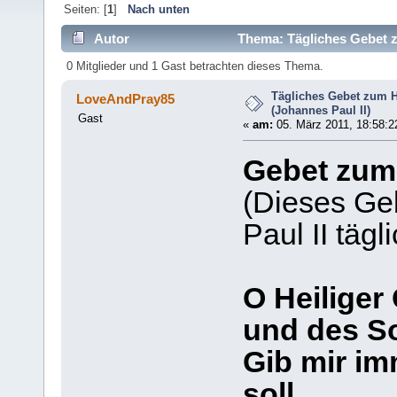
Seiten: [
1
]
Nach unten
Autor
Thema: Tägliches Gebet zu
0 Mitglieder und 1 Gast betrachten dieses Thema.
Tägliches Gebet zum H
LoveAndPray85
(Johannes Paul II)
Gast
«
am:
05. März 2011, 18:58:2
Gebet zum 
(Dieses Ge
Paul II tägl
O Heiliger
und des S
Gib mir im
soll.