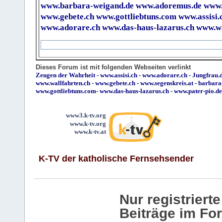
www.barbara-weigand.de
www.adoremus.de
www.
www.gebete.ch
www.gottliebtuns.com
www.assisi.
www.adorare.ch
www.das-haus-lazarus.ch
www.wa
Dieses Forum ist mit folgenden Webseiten verlinkt
Zeugen der Wahrheit
-
www.assisi.ch
-
www.adorare.ch
-
Jungfrau.d
www.wallfahrten.ch
-
www.gebete.ch
-
www.segenskreis.at
-
barbara
www.gottliebtuns.com
-
www.das-haus-lazarus.ch
-
www.pater-pio.de
www3.k-tv.org
www.k-tv.org
www.k-tv.at
K-TV der katholische Fernsehsender
Nur registrier
Beiträge im Fo