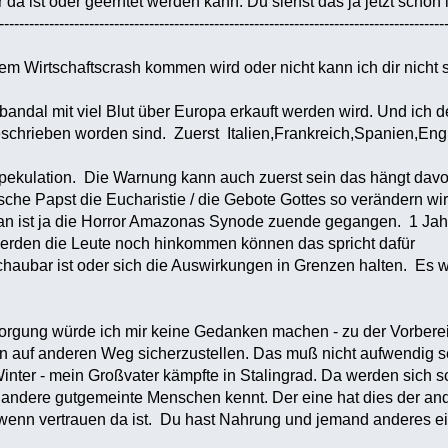
da ist oder geerntet werden kann. Du siehst das ja jetzt schon 
-----------------------------------------------------------------------------------------
em Wirtschaftscrash kommen wird oder nicht kann ich dir nich
andal mit viel Blut über Europa erkauft werden wird. Und ich
beschrieben worden sind. Zuerst Italien,Frankreich,Spanien,E
ekulation. Die Warnung kann auch zuerst sein das hängt davon
sche Papst die Eucharistie / die Gebote Gottes so verändern w
n ist ja die Horror Amazonas Synode zuende gegangen. 1 Jah
erden die Leute noch hinkommen können das spricht dafür
aubar ist oder sich die Auswirkungen in Grenzen halten. Es wir
rgung würde ich mir keine Gedanken machen - zu der Vorbereit
en auf anderen Weg sicherzustellen. Das muß nicht aufwendig 
inter - mein Großvater kämpfte in Stalingrad. Da werden sich s
ndere gutgemeinte Menschen kennt. Der eine hat dies der an
nn vertrauen da ist. Du hast Nahrung und jemand anderes ein