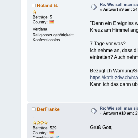
Re: Wie soll man si
Roland B.
«
Antwort #9 am:
24.
Beiträge: 5
Country:
"Denn ein Ereigniss 
Verdana
Kreuz am Himmel ang
Religionszugehörigkeit:
Konfessionslos
7 Tage vor was?
Ich nehme an, dass di
eintretten? Auch nehm
Bezüglich Warnung/Se
https://kath-zdw.ch/m
Kann ich das dann üb
Re: Wie soll man si
DerFranke
«
Antwort #10 am:
25
.
Grüß Gott,
Beiträge: 529
Country:
Geschlecht: