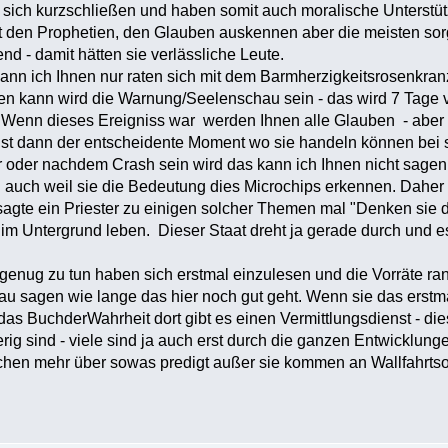
e sich kurzschließen und haben somit auch moralische Unterstü
 den Prophetien, den Glauben auskennen aber die meisten sorge
nd - damit hätten sie verlässliche Leute.
ann ich Ihnen nur raten sich mit dem Barmherzigkeitsrosenkra
en kann wird die Warnung/Seelenschau sein - das wird 7 Tage
Wenn dieses Ereigniss war werden Ihnen alle Glauben - aber 
 ist dann der entscheidente Moment wo sie handeln können bei
 oder nachdem Crash sein wird das kann ich Ihnen nicht sagen
auch weil sie die Bedeutung dies Microchips erkennen. Daher i
agte ein Priester zu einigen solcher Themen mal "Denken sie 
 im Untergrund leben. Dieser Staat dreht ja gerade durch und 
genug zu tun haben sich erstmal einzulesen und die Vorräte ra
au sagen wie lange das hier noch gut geht. Wenn sie das erst
das BuchderWahrheit dort gibt es einen Vermittlungsdienst - 
rig sind - viele sind ja auch erst durch die ganzen Entwickl
chen mehr über sowas predigt außer sie kommen an Wallfahrtsort