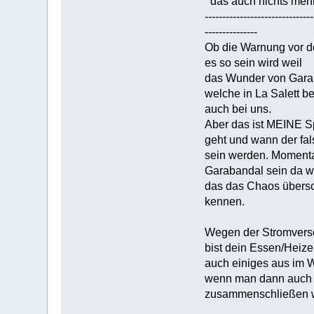
das auch nichts mehr 
-------------------------------
---------------
Ob die Warnung vor d
es so sein wird weil
das Wunder von Garab
welche in La Salett 
auch bei uns.
Aber das ist MEINE Sp
geht und wann der fal
sein werden. Momenta
Garabandal sein da w
das das Chaos übersch
kennen.
Wegen der Stromverso
bist dein Essen/Heiz
auch einiges aus im W
wenn man dann auch a
zusammenschließen we