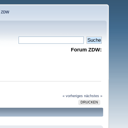
e ZDW
Forum ZDW:
« vorheriges
nächstes »
DRUCKEN