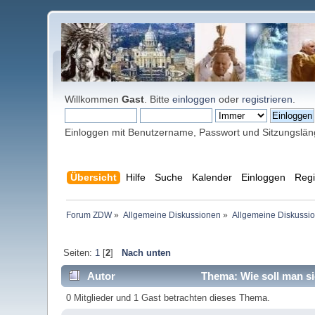
Willkommen
Gast
. Bitte
einloggen
oder
registrieren
.
Einloggen mit Benutzername, Passwort und Sitzungslä
Übersicht
Hilfe
Suche
Kalender
Einloggen
Regi
Forum ZDW
»
Allgemeine Diskussionen
»
Allgemeine Diskussi
Seiten:
1
[
2
]
Nach unten
Autor
Thema: Wie soll man si
0 Mitglieder und 1 Gast betrachten dieses Thema.