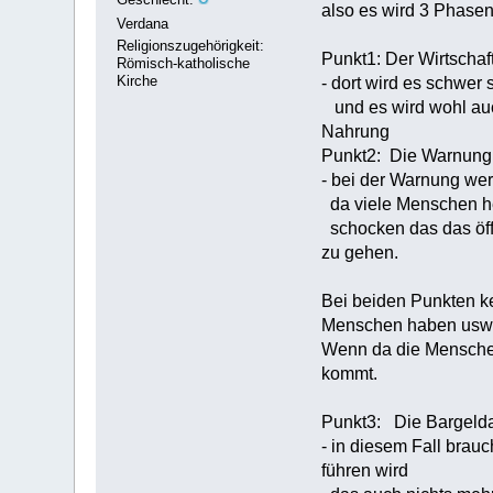
also es wird 3 Phase
Verdana
Religionszugehörigkeit:
Punkt1: Der Wirtschaf
Römisch-katholische
Kirche
- dort wird es schwer
und es wird wohl auc
Nahrung
Punkt2: Die Warnung
- bei der Warnung wer
da viele Menschen he
schocken das das öffe
zu gehen.
Bei beiden Punkten ke
Menschen haben usw
Wenn da die Menschen 
kommt.
Punkt3: Die Bargelda
- in diesem Fall brau
führen wird