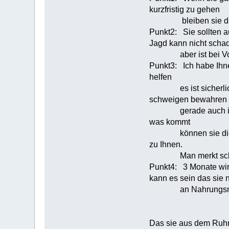
kurzfristig zu gehen
bleiben sie da al
Punkt2: Sie sollten a
Jagd kann nicht scha
aber ist bei Vorrat
Punkt3: Ich habe Ihne
helfen
es ist sicherlich ei
schweigen bewahren
gerade auch in Hinb
was kommt
können sie diesen j
zu Ihnen.
Man merkt schnell
Punkt4: 3 Monate wird 
kann es sein das sie 
an Nahrungsmittel k
Das sie aus dem Ruhrg