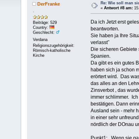
Re: Wie soll man si
DerFranke
«
Antwort #8 am:
15.
.
Da ich Jetzt erst gel
Beiträge: 529
Country:
beantworten.
Geschlecht:
Sie haben ja Ihre Sit
Verdana
verlasst"
Religionszugehörigkeit:
Die sicheren Gebiete 
Römisch-katholische
Kirche
Spanien.
Da gibt es ein gutes 
haben sich ja schon 
erörtert wird. Das wa
das alles an den Lehre
Zinsverbot , das wurd
immer schlimmer. Ich 
bestätigen. Dann erin
Ausland sein - mehr ha
in einer sehr unfreun
nördlich der DOnau u
Punkt1: Wenn sie gan