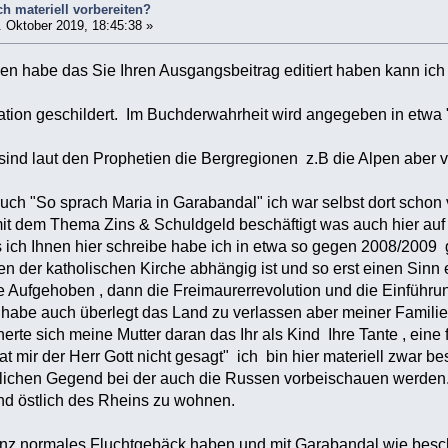
ch materiell vorbereiten?
 Oktober 2019, 18:45:38 »
esen habe das Sie Ihren Ausgangsbeitrag editiert haben kann ic
uation geschildert. Im Buchderwahrheit wird angegeben in etwa 
sind laut den Prophetien die Bergregionen z.B die Alpen aber v
Buch "So sprach Maria in Garabandal" ich war selbst dort scho
mit dem Thema Zins & Schuldgeld beschäftigt was auch hier auf
s ich Ihnen hier schreibe habe ich in etwa so gegen 2008/2009 
n der katholischen Kirche abhängig ist und so erst einen Sinn er
e Aufgehoben , dann die Freimaurerrevolution und die Einführu
habe auch überlegt das Land zu verlassen aber meiner Familie 
nerte sich meine Mutter daran das Ihr als Kind Ihre Tante , ein
t mir der Herr Gott nicht gesagt" ich bin hier materiell zwar b
dlichen Gegend bei der auch die Russen vorbeischauen werden. 
nd östlich des Rheins zu wohnen.
z normales Fluchtgebäck haben und mit Garabandal wie beschri