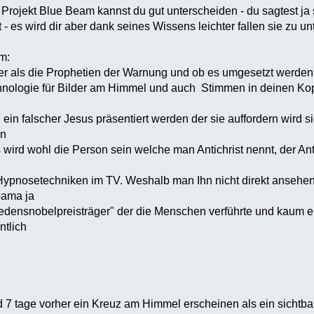
rojekt Blue Beam kannst du gut unterscheiden - du sagtest ja 
- es wird dir aber dank seines Wissens leichter fallen sie zu un
m:
euer als die Prophetien der Warnung und ob es umgesetzt werden 
nologie für Bilder am Himmel und auch Stimmen in deinen Kopf
 ein falscher Jesus präsentiert werden der sie auffordern wird 
en
 wird wohl die Person sein welche man Antichrist nennt, der Ant
pnosetechniken im TV. Weshalb man Ihn nicht direkt ansehen so
ama ja
iedensnobelpreisträger" der die Menschen verführte und kaum 
ntlich
d 7 tage vorher ein Kreuz am Himmel erscheinen als ein sichtba