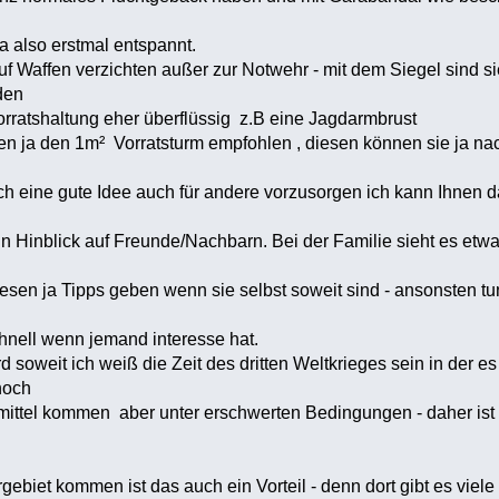
so erstmal entspannt.
uf Waffen verzichten außer zur Notwehr - mit dem Siegel sind s
den
shaltung eher überflüssig z.B eine Jagdarmbrust
n ja den 1m² Vorratsturm empfohlen , diesen können sie ja na
ne gute Idee auch für andere vorzusorgen ich kann Ihnen da
lick auf Freunde/Nachbarn. Bei der Familie sieht es etwa
a Tipps geben wenn sie selbst soweit sind - ansonsten tun 
 wenn jemand interesse hat.
soweit ich weiß die Zeit des dritten Weltkrieges sein in der es
noch
ommen aber unter erschwerten Bedingungen - daher ist es 
ebiet kommen ist das auch ein Vorteil - denn dort gibt es vie