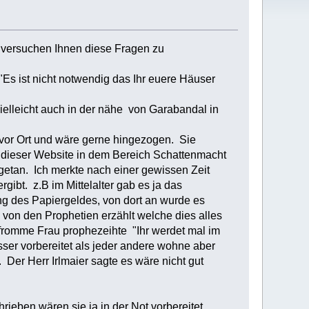
h versuchen Ihnen diese Fragen zu
"Es ist nicht notwendig das Ihr euere Häuser
ielleicht auch in der nähe von Garabandal in
n vor Ort und wäre gerne hingezogen. Sie
 dieser Website in dem Bereich Schattenmacht
getan. Ich merkte nach einer gewissen Zeit
gibt. z.B im Mittelalter gab es ja das
ng des Papiergeldes, von dort an wurde es
von den Prophetien erzählt welche dies alles
e fromme Frau prophezeihte "Ihr werdet mal im
esser vorbereitet als jeder andere wohne aber
Der Herr Irlmaier sagte es wäre nicht gut
eben wären sie ja in der Not vorbereitet