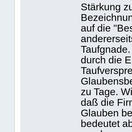
Stärkung zu
Bezeichnun
auf die "Be
andererseit
Taufgnade. I
durch die 
Taufverspr
Glaubensbek
zu Tage. W
daß die Fir
Glauben bed
bedeutet ab