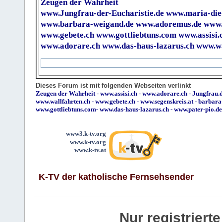
Zeugen der Wahrheit
www.Jungfrau-der-Eucharistie.de
www.maria-die
www.barbara-weigand.de
www.adoremus.de
www.
www.gebete.ch
www.gottliebtuns.com
www.assisi.
www.adorare.ch
www.das-haus-lazarus.ch
www.wa
Dieses Forum ist mit folgenden Webseiten verlinkt
Zeugen der Wahrheit
-
www.assisi.ch
-
www.adorare.ch
-
Jungfrau.d
www.wallfahrten.ch
-
www.gebete.ch
-
www.segenskreis.at
-
barbara
www.gottliebtuns.com
-
www.das-haus-lazarus.ch
-
www.pater-pio.de
www3.k-tv.org
www.k-tv.org
www.k-tv.at
K-TV der katholische Fernsehsender
Nur registrier