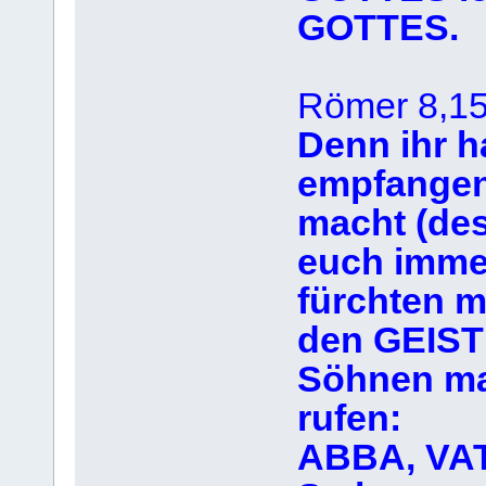
GOTTES.
Römer 8,1
Denn ihr h
empfangen
macht (des
euch imme
fürchten m
den GEIST
Söhnen mac
rufen:
ABBA, VA