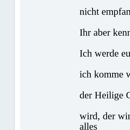
Wahrhe
nicht empfan
sieht 
Ihr aber kenn
und in
Ich werde eu
zurück
ich komme w
Der B
der Heilige 
Nam
wird, der wi
alles