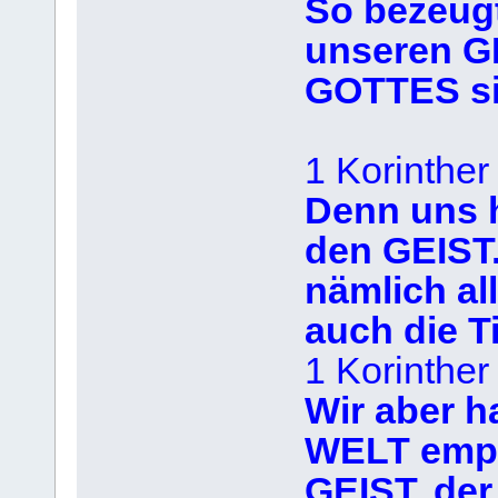
So bezeugt
unseren G
GOTTES si
1 Korinther
Denn uns h
den GEIST.
nämlich all
auch die 
1 Korinther
Wir aber h
WELT empf
GEIST, der