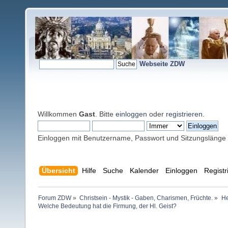
Webseite ZDW
Willkommen
Gast
. Bitte
einloggen
oder
registrieren
.
Einloggen mit Benutzername, Passwort und Sitzungslänge
Übersicht
Hilfe
Suche
Kalender
Einloggen
Registr
Forum ZDW
»
Christsein - Mystik - Gaben, Charismen, Früchte.
»
He
Welche Bedeutung hat die Firmung, der Hl. Geist?