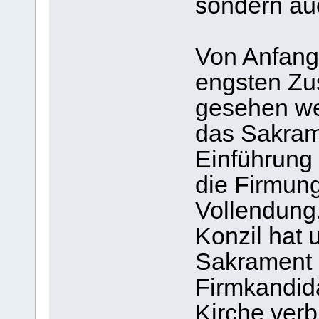
sondern auc
Von Anfang
engsten Zu
gesehen we
das Sakram
Einführung i
die Firmun
Vollendung
Konzil hat 
Sakrament 
Firmkandid
Kirche verb