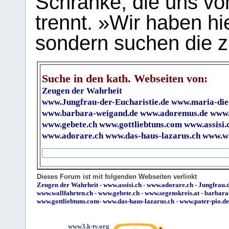
Schranke, die uns vo
trennt. »Wir haben hi
sondern suchen die z
Suche in den kath. Webseiten von:
Zeugen der Wahrheit
www.Jungfrau-der-Eucharistie.de
www.maria-die
www.barbara-weigand.de
www.adoremus.de
www.
www.gebete.ch
www.gottliebtuns.com
www.assisi.
www.adorare.ch
www.das-haus-lazarus.ch
www.wa
Dieses Forum ist mit folgenden Webseiten verlinkt
Zeugen der Wahrheit
-
www.assisi.ch
-
www.adorare.ch
-
Jungfrau.d
www.wallfahrten.ch
-
www.gebete.ch
-
www.segenskreis.at
-
barbara
www.gottliebtuns.com
-
www.das-haus-lazarus.ch
-
www.pater-pio.de
www3.k-tv.org