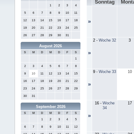
Sonntag
Mont
1
2
3
4
5
6
7
8
9
10
11
12
13
14
15
16
17
18
»
19
20
21
22
23
24
25
26
27
28
29
30
31
2
-
Woche 32
3
August 2026
»
S
M
D
M
D
F
S
1
2
3
4
5
6
7
8
9
-
Woche 33
10
9
10
11
12
13
14
15
16
17
18
19
20
21
22
»
23
24
25
26
27
28
29
30
31
16
-
Woche
17
September 2026
34
S
M
D
M
D
F
S
»
1
2
3
4
5
6
7
8
9
10
11
12