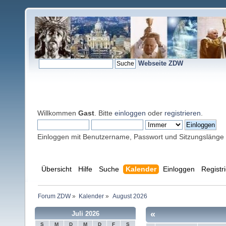
Webseite ZDW
Willkommen
Gast
. Bitte
einloggen
oder
registrieren
.
Einloggen mit Benutzername, Passwort und Sitzungslänge
Übersicht
Hilfe
Suche
Kalender
Einloggen
Registr
Forum ZDW
»
Kalender
»
August 2026
«
Juli 2026
S
M
D
M
D
F
S