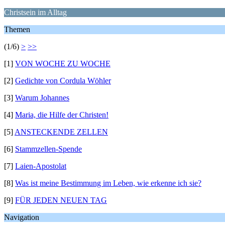
Christsein im Alltag
Themen
(1/6)
>
>>
[1]
VON WOCHE ZU WOCHE
[2]
Gedichte von Cordula Wöhler
[3]
Warum Johannes
[4]
Maria, die Hilfe der Christen!
[5]
ANSTECKENDE ZELLEN
[6]
Stammzellen-Spende
[7]
Laien-Apostolat
[8]
Was ist meine Bestimmung im Leben, wie erkenne ich sie?
[9]
FÜR JEDEN NEUEN TAG
Navigation