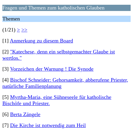
Fragen und Themen zum katholischen Glauben
Themen
(1/21)
>
>>
[1]
Anmerkung zu diesem Board
[2]
"Katechese, denn ein selbstgemachter Glaube ist
wertlos."
[3]
Vorzeichen der Warnung ! Die Synode
[4]
Bischof Schneider: Gehorsamkeit, abberufene Priester,
natürliche Familienplanung
[5]
Myrtha-Maria, eine Sühneseele für katholische
Bischöfe und Priester.
[6]
Berta Zängele
[7]
Die Kirche ist notwendig zum Heil