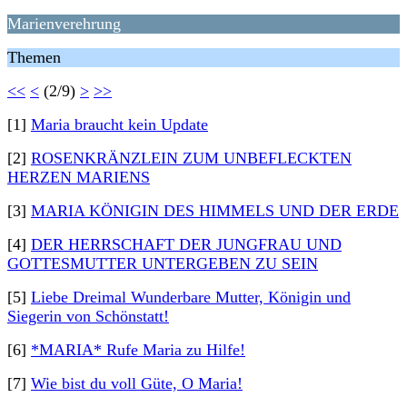
Marienverehrung
Themen
<<
<
(2/9)
>
>>
[1]
Maria braucht kein Update
[2]
ROSENKRÄNZLEIN ZUM UNBEFLECKTEN
HERZEN MARIENS
[3]
MARIA KÖNIGIN DES HIMMELS UND DER ERDE
[4]
DER HERRSCHAFT DER JUNGFRAU UND
GOTTESMUTTER UNTERGEBEN ZU SEIN
[5]
Liebe Dreimal Wunderbare Mutter, Königin und
Siegerin von Schönstatt!
[6]
*MARIA* Rufe Maria zu Hilfe!
[7]
Wie bist du voll Güte, O Maria!