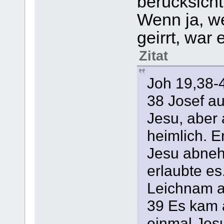
berücksicht
Wenn ja, we
geirrt, war e
Zitat
Joh 19,38-
38 Josef a
Jesu, aber 
heimlich. E
Jesu abneh
erlaubte e
Leichnam a
39 Es kam 
einmal Jesu