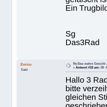
Ein Trugbil
Sg
Das3Rad
Re:Das wahre Gesicht
Enrico
«
Antwort #18 am:
09. A
Gast
Hallo 3 Rad
bitte verze
gleichen St
geschrieben