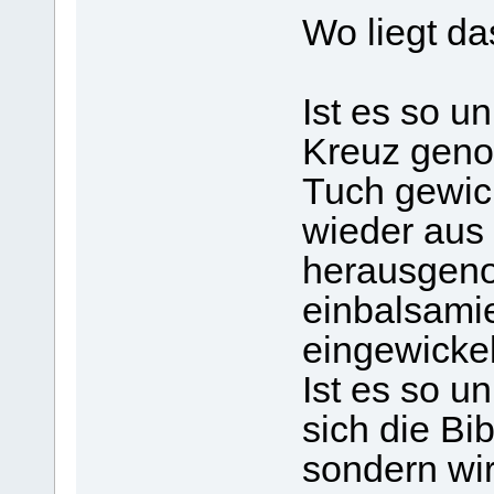
Wo liegt d
Ist es so u
Kreuz geno
Tuch gewick
wieder aus
herausgen
einbalsami
eingewicke
Ist es so u
sich die Bib
sondern wir