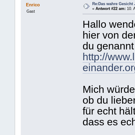
Re:Das wahre Gesicht
Enrico
«
Antwort #22 am:
10. A
Gast
Hallo wende
hier von der
du genannt 
http://www.l
einander.o
Mich würde 
ob du lieb
für echt häl
dass es echt