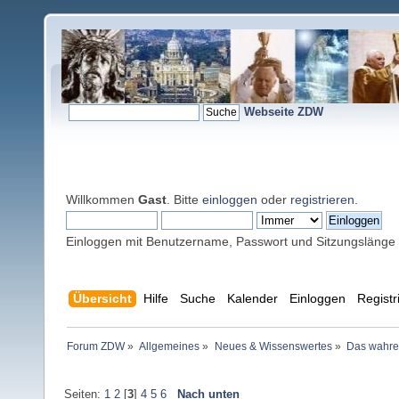
Webseite ZDW
Willkommen
Gast
. Bitte
einloggen
oder
registrieren
.
Einloggen mit Benutzername, Passwort und Sitzungslänge
Übersicht
Hilfe
Suche
Kalender
Einloggen
Registr
Forum ZDW
»
Allgemeines
»
Neues & Wissenswertes
»
Das wahre
Seiten:
1
2
[
3
]
4
5
6
Nach unten