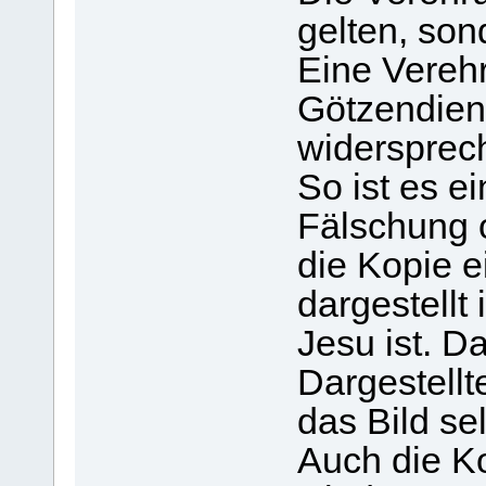
gelten, son
Eine Vereh
Götzendien
widersprec
So ist es ei
Fälschung o
die Kopie e
dargestellt
Jesu ist. D
Dargestellt
das Bild sel
Auch die Ko