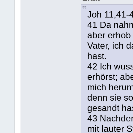
Joh 11,41-
41 Da nahm
aber erhob
Vater, ich 
hast.
42 Ich wus
erhörst; a
mich herum 
denn sie so
gesandt has
43 Nachdem 
mit lauter