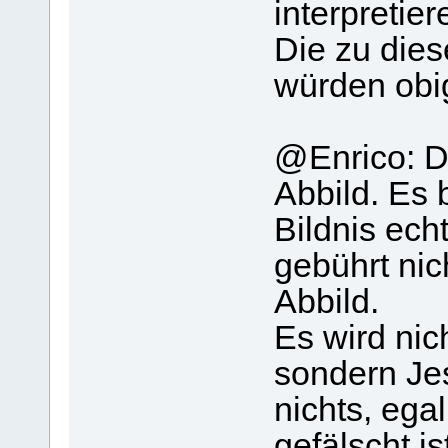
interpretie
Die zu dies
würden obi
@Enrico: Da
Abbild. Es 
Bildnis ech
gebührt nic
Abbild.
Es wird nic
sondern Je
nichts, ega
gefälscht is