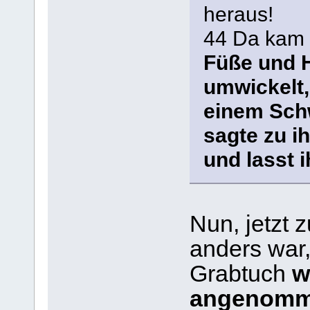
heraus!
44 Da kam 
Füße und 
umwickelt,
einem Schw
sagte zu i
und lasst 
Nun, jetzt 
anders war,
Grabtuch
w
angenomm