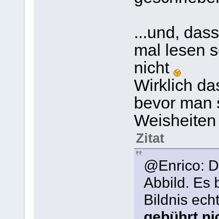
...und, das
mal lesen s
nicht
Wirklich da
bevor man 
Weisheiten 
Zitat
@Enrico: Da
Abbild. Es 
Bildnis ech
gebührt ni