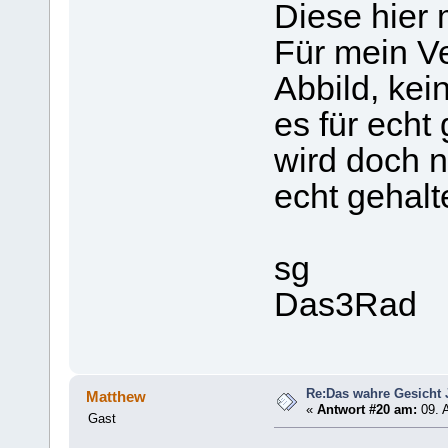
Diese hier 
Für mein Ve
Abbild, kei
es für ech
wird doch n
echt gehalt
sg
Das3Rad
Re:Das wahre Gesicht
Matthew
«
Antwort #20 am:
09. A
Gast