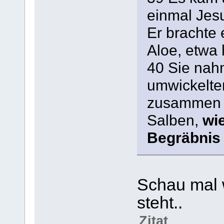
einmal Jesu
Er brachte
Aloe, etwa 
40 Sie nah
umwickelte
zusammen m
Salben,
wi
Begräbnis S
Schau mal 
steht..
Zitat