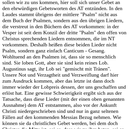
sollen wir zu uns kommen, hier soll sich unser Gebet an
den ehrwürdigen Gebetsworten des AT entzünden. In den
Laudes stammt übrigens der mittlere "Psalm" nicht aus
dem Buch der Psalmen, sondern aus den übrigen Liedern,
die verstreut in den Büchern des AT vorkommen: in der
Vesper ist seit dem Konzil der dritte "Psalm" den offen von
Christus sprechenden Liedern entnommen, die im NT
vorkommen. Deshalb heißen diese beiden Lieder nicht
Psalm, sondern ganz einfach Canticum - Gesang.
Wohltuend an den Psalmen ist, dass sie so menschlich
sind. Sie loben Gott, aber sie sind kein reines Lob.
Augustinus sagt, ihr Lob sei "gemischt mit Tränen".
Unsere Not und Verzagtheit und Verzweiflung darf hier
zum Ausdruck kommen, aber das letzte ist dann doch
immer wieder der Lobpreis dessen, der uns geschaffen und
erlöst hat. Eine gewisse Schwierigkeit ergibt sich aus der
Tatsache, dass diese Lieder (mit der einen oben genannten
Ausnahme) dem AT entstammen, also vor der Ankunft
Christi niedergeschrieben sind und nur in ganz seltenen
Fällen auf den kommenden Messias Bezug nehmen. Wie
können sie da christliches Gebet werden, bei dem doch