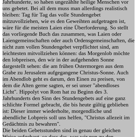
Jahrhunderte, so haben ungezählte heilige Menschen vor
uns gebetet. Bei all dem muss man allerdings realistisch
bleiben: Tag für Tag das volle Stundengebet
mitzuvollziehen, wie es den Geweihten aufgetragen ist,
wäre für die meisten Laien eine Überforderung. So stellt
das vorliegende Buch das zusammen, was Laien oder
Laiengemeinschaften oder auch Ordensgemeinschaften, die
nicht zum vollen Stundengebet verpflichtet sind, am
leichtesten mitvollziehen können: das Morgenlob möchte
den lobpreisen, den wir in der aufgehenden Sonne
dargestellt sehen: die am frühen Ostermorgen aus dem
Grabe zu Jerusalem aufgegangene Christus-Sonne. Auch
im Abendlob geht es darum, den Einen zu preisen, von
dem die Alten gerne sagten, er sei unser "abendloses
Licht". Hippolyt von Rom hat zu Beginn des 3.
Jahrhunderts den Sinn des Stundengebets auf eine ganz
schlichte Formel gebracht, die bis heute gültig geblieben
ist: Dieser immer wiederholte, morgendliche und
abendliche Lobpreis soll uns helfen, "Christus allezeit im
Gedächtnis zu bewahren".
Die beiden Gebetsstunden sind in genau der gleichen
Weise aufgebaut, so dass das, was wir nun zu den