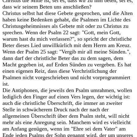
Christus die Mitte ist, sei es, dass wir zu ihm beten, sei es,
dass wir seinem Beten uns anschließen?
Christus selbst hat diese Gebete gesprochen, und die Alten
haben keine Bedenken gehabt, die Psalmen im Lichte des
Christusgeheimnisses als Gebete mit oder zu Christus zu
sprechen. Wenn der Psalm 22 sagt: "Gott, mein Gott,
warum hast du mich verlassen?", so spricht der christliche
Beter dieses Lied unwillkürlich mit dem Herrn am Kreuz.
Wenn der Psalm 25 sagt: "Vergib mir all meine Sünden.",
dann darf der christliche Beter das zu dem sagen, dem
Macht gegeben ist, auf Erden Sünden zu vergeben. Es hat
einen eigenen Reiz, dass diese Verchristlichung der
Psalmen nicht vorgeschrieben und nicht vorprogrammiert
ist.
Die Antiphonen, die jeweils den Psalm umrahmen, wollen
lediglich den Finger auf einen Vers legen, der wichtig ist:
auch die christliche Überschrift, die immer an zweiter
Stelle in schwächerem Druck nach der nach der
allgemeinen Überschrift über dem Psalm steht, will nicht
mehr als eine Anregung sein. Manchem wird es vielleicht
am Anfang genügen, wenn im "Ehre sei dem Vater" am
Ende jeden Psalms der Sohn genannt wird, der um unseres