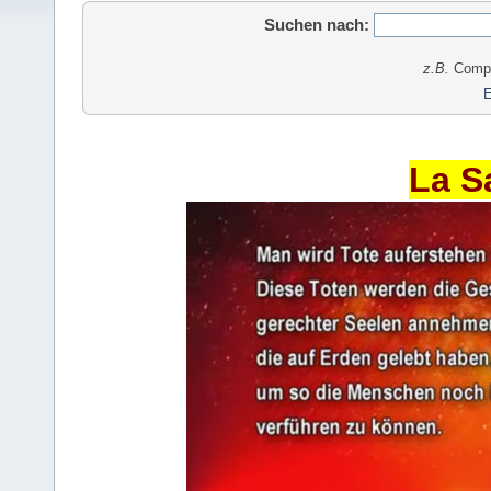
Suchen nach:
z.B.
Comput
E
La S