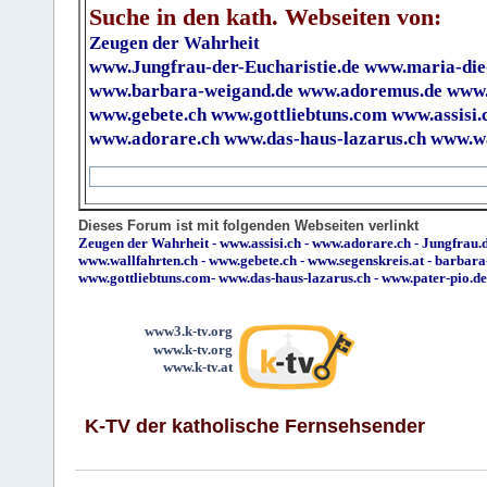
Suche in den kath. Webseiten von:
Zeugen der Wahrheit
www.Jungfrau-der-Eucharistie.de
www.maria-die
www.barbara-weigand.de
www.adoremus.de
www.
www.gebete.ch
www.gottliebtuns.com
www.assisi.
www.adorare.ch
www.das-haus-lazarus.ch
www.wa
Dieses Forum ist mit folgenden Webseiten verlinkt
Zeugen der Wahrheit
-
www.assisi.ch
-
www.adorare.ch
-
Jungfrau.d
www.wallfahrten.ch
-
www.gebete.ch
-
www.segenskreis.at
-
barbara
www.gottliebtuns.com
-
www.das-haus-lazarus.ch
-
www.pater-pio.de
www3.k-tv.org
www.k-tv.org
www.k-tv.at
K-TV der katholische Fernsehsender