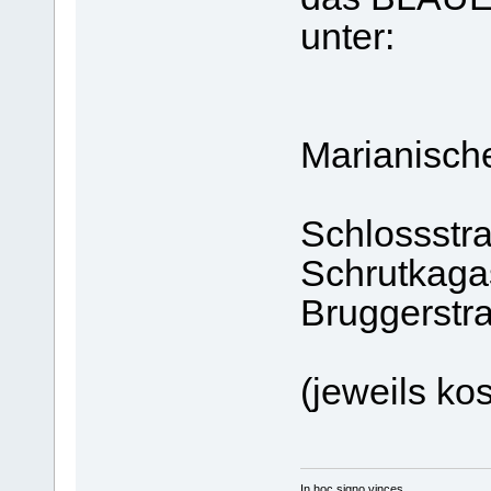
unter:
Marianisch
Schlossstr
Schrutkaga
Bruggerstr
(jeweils ko
In hoc signo vinces.