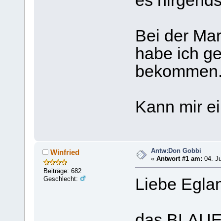
es nirgends
Bei der Ma
habe ich ge
bekommen
Kann mir ei
Antw:Don Gobbi
Winfried
«
Antwort #1 am:
04. Ju
Beiträge: 682
Geschlecht:
Liebe Eglan
das BLAUE 