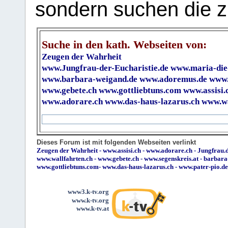
sondern suchen die z
Suche in den kath. Webseiten von:
Zeugen der Wahrheit
www.Jungfrau-der-Eucharistie.de
www.maria-die
www.barbara-weigand.de
www.adoremus.de
www.
www.gebete.ch
www.gottliebtuns.com
www.assisi.
www.adorare.ch
www.das-haus-lazarus.ch
www.wa
Dieses Forum ist mit folgenden Webseiten verlinkt
Zeugen der Wahrheit
-
www.assisi.ch
-
www.adorare.ch
-
Jungfrau.d
www.wallfahrten.ch
-
www.gebete.ch
-
www.segenskreis.at
-
barbara
www.gottliebtuns.com
-
www.das-haus-lazarus.ch
-
www.pater-pio.de
www3.k-tv.org
www.k-tv.org
www.k-tv.at