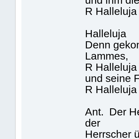
und ihm di
R Halleluja
Halleluja
Denn gekom
Lammes,
R Halleluja
und seine F
R Halleluja
Ant. Der Her
der
Herrscher ü