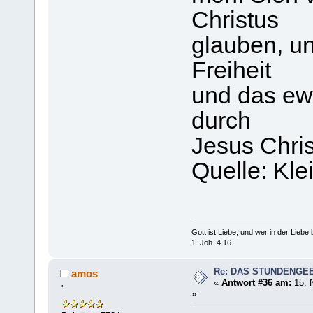
Christus
glauben, u
Freiheit
und das ewi
durch
Jesus Chris
Quelle: Kl
Gott ist Liebe, und wer in der Liebe bl
1. Joh. 4.16
Re: DAS STUNDENGE
amos
«
Antwort #36 am:
15. 
'
»