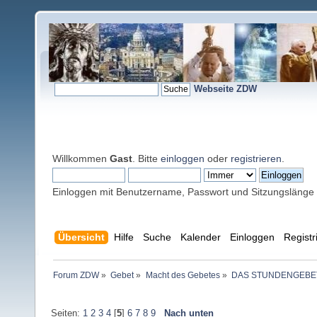
Webseite ZDW
Willkommen
Gast
. Bitte
einloggen
oder
registrieren
.
Einloggen mit Benutzername, Passwort und Sitzungslänge
Übersicht
Hilfe
Suche
Kalender
Einloggen
Registr
Forum ZDW
»
Gebet
»
Macht des Gebetes
»
DAS STUNDENGEBE
Seiten:
1
2
3
4
[
5
]
6
7
8
9
Nach unten