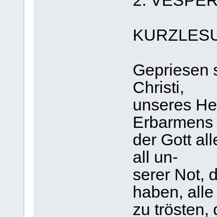
2. VESPE
KURZLES
Gepriesen s
Christi,
unseres Her
Erbarmens
der Gott all
all un-
serer Not, 
haben, alle
zu trösten, 