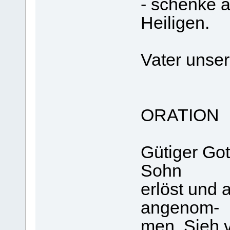
- schenke a
Heiligen.
Vater unser
ORATION
Gütiger Got
Sohn
erlöst und 
angenom-
men. Sieh v