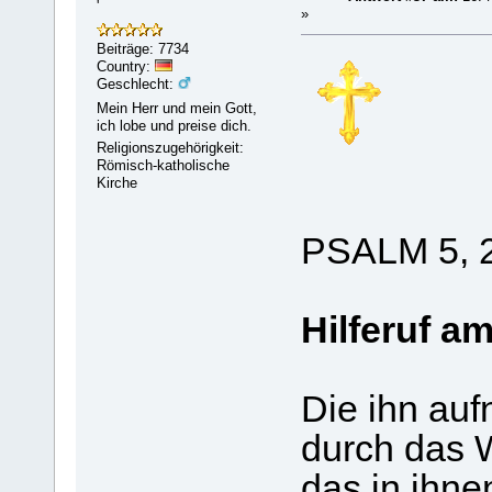
'
»
Beiträge: 7734
Country:
Geschlecht:
Mein Herr und mein Gott,
ich lobe und preise dich.
Religionszugehörigkeit:
Römisch-katholische
Kirche
PSALM 5, 2
Hilferuf a
Die ihn au
durch das 
das in ihne