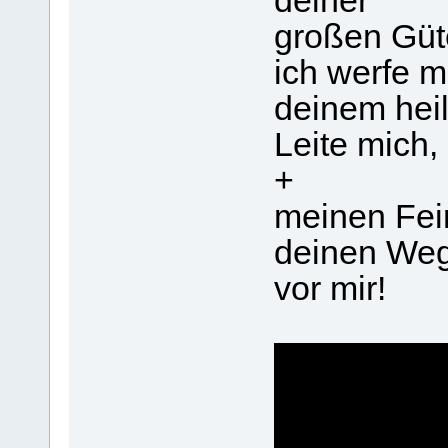
deiner
großen Güt
ich werfe m
deinem hei
Leite mich, 
+
meinen Fei
deinen We
vor mir!