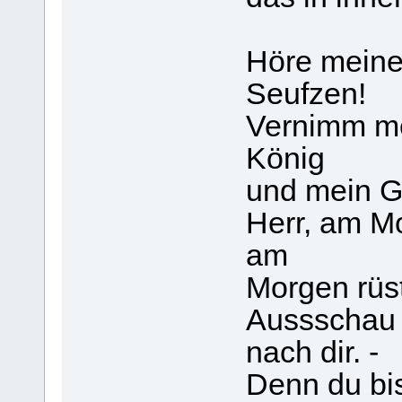
Höre meine 
Seufzen!
Vernimm me
König
und mein Go
Herr, am M
am
Morgen rüst
Aussschau
nach dir. -
Denn du bis