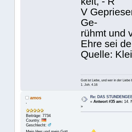
keit, - R
V Gepriesen
Ge-
rühmt und v
Ehre sei de
Quelle: Kl
Gott ist Liebe, und wer in der Liebe bl
1. Joh. 4.16
Re: DAS STUNDENGE
amos
«
Antwort #35 am:
14. 
'
»
Beiträge: 7734
Country:
Geschlecht:
Mein Herr und mein Gott,