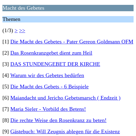
Macht des Gebetes
Themen
(1/3)
>
>>
[1]
Die Macht des Gebetes - Pater Gereon Goldmann OFM
[2]
Das Rosenkranzgebet dient zum Heil
[3]
DAS STUNDENGEBET DER KIRCHE
[4]
Warum wir des Gebetes bedürfen
[5]
Die Macht des Gebets - 6 Beispiele
[6]
Maiandacht und Jericho Gebetsmarsch ( Endzeit )
[7]
Maria Sieler - Vorbild des Betens!
[8]
Die rechte Weise den Rosenkranz zu beten!
[9]
Gästebuch: Will Zeugnis ablegen für die Existenz