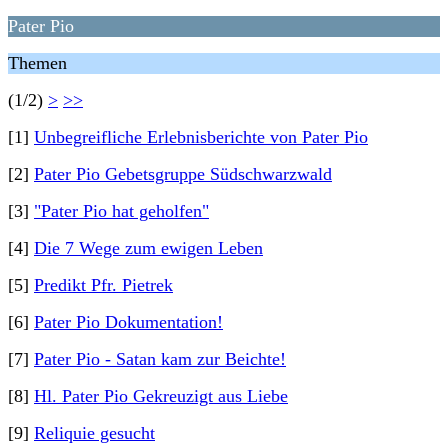
Pater Pio
Themen
(1/2)
>
>>
[1]
Unbegreifliche Erlebnisberichte von Pater Pio
[2]
Pater Pio Gebetsgruppe Südschwarzwald
[3]
"Pater Pio hat geholfen"
[4]
Die 7 Wege zum ewigen Leben
[5]
Predikt Pfr. Pietrek
[6]
Pater Pio Dokumentation!
[7]
Pater Pio - Satan kam zur Beichte!
[8]
Hl. Pater Pio Gekreuzigt aus Liebe
[9]
Reliquie gesucht