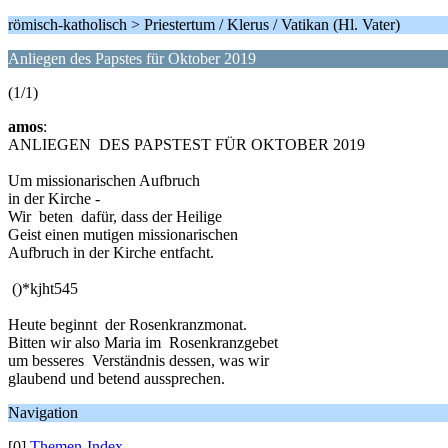
römisch-katholisch > Priestertum / Klerus / Vatikan (Hl. Vater)
Anliegen des Papstes für Oktober 2019
(1/1)
amos
:
ANLIEGEN DES PAPSTEST FÜR OKTOBER 2019
Um missionarischen Aufbruch
in der Kirche -
Wir beten dafür, dass der Heilige
Geist einen mutigen missionarischen
Aufbruch in der Kirche entfacht.
()*kjht545
Heute beginnt der Rosenkranzmonat.
Bitten wir also Maria im Rosenkranzgebet
um besseres Verständnis dessen, was wir
glaubend und betend aussprechen.
Navigation
[0]
Themen-Index