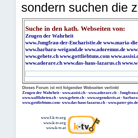
sondern suchen die z
Suche in den kath. Webseiten von:
Zeugen der Wahrheit
www.Jungfrau-der-Eucharistie.de
www.maria-die
www.barbara-weigand.de
www.adoremus.de
www.
www.gebete.ch
www.gottliebtuns.com
www.assisi.
www.adorare.ch
www.das-haus-lazarus.ch
www.wa
Dieses Forum ist mit folgenden Webseiten verlinkt
Zeugen der Wahrheit
-
www.assisi.ch
-
www.adorare.ch
-
Jungfrau.d
www.wallfahrten.ch
-
www.gebete.ch
-
www.segenskreis.at
-
barbara
www.gottliebtuns.com
-
www.das-haus-lazarus.ch
-
www.pater-pio.de
www3.k-tv.org
www.k-tv.org
www.k-tv.at