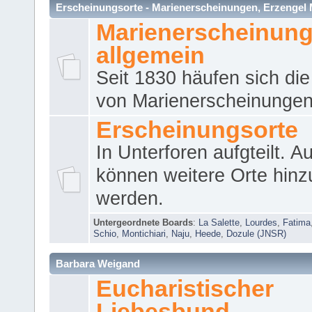
Erscheinungsorte - Marienerscheinungen, Erzengel Micha
Marienerscheinun
allgemein
Seit 1830 häufen sich die
von Marienerscheinungen 
Erscheinungsorte
In Unterforen aufgteilt. 
können weitere Orte hinz
werden.
Untergeordnete Boards
:
La Salette
,
Lourdes
,
Fatima
Schio
,
Montichiari
,
Naju
,
Heede
,
Dozule (JNSR)
Barbara Weigand
Eucharistischer
Liebesbund