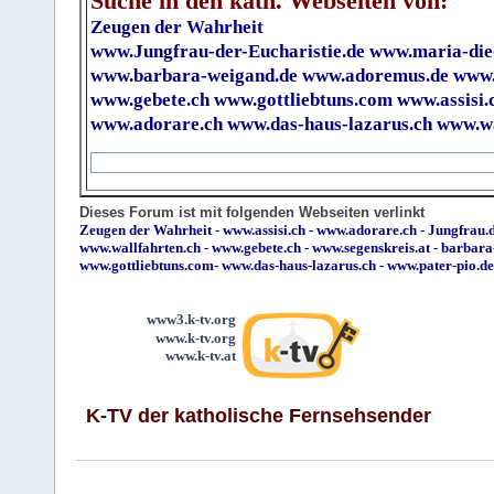
Suche in den kath. Webseiten von:
Zeugen der Wahrheit
www.Jungfrau-der-Eucharistie.de
www.maria-die
www.barbara-weigand.de
www.adoremus.de
www.
www.gebete.ch
www.gottliebtuns.com
www.assisi.
www.adorare.ch
www.das-haus-lazarus.ch
www.wa
Dieses Forum ist mit folgenden Webseiten verlinkt
Zeugen der Wahrheit
-
www.assisi.ch
-
www.adorare.ch
-
Jungfrau.d
www.wallfahrten.ch
-
www.gebete.ch
-
www.segenskreis.at
-
barbara
www.gottliebtuns.com
-
www.das-haus-lazarus.ch
-
www.pater-pio.de
www3.k-tv.org
www.k-tv.org
www.k-tv.at
K-TV der katholische Fernsehsender