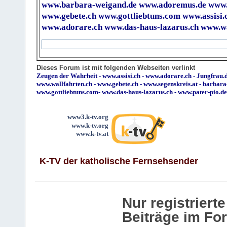
www.barbara-weigand.de
www.adoremus.de
www.
www.gebete.ch
www.gottliebtuns.com
www.assisi.
www.adorare.ch
www.das-haus-lazarus.ch
www.wa
Dieses Forum ist mit folgenden Webseiten verlinkt
Zeugen der Wahrheit
-
www.assisi.ch
-
www.adorare.ch
-
Jungfrau.d
www.wallfahrten.ch
-
www.gebete.ch
-
www.segenskreis.at
-
barbara
www.gottliebtuns.com
-
www.das-haus-lazarus.ch
-
www.pater-pio.de
www3.k-tv.org
www.k-tv.org
www.k-tv.at
K-TV der katholische Fernsehsender
Nur registrier
Beiträge im Fo