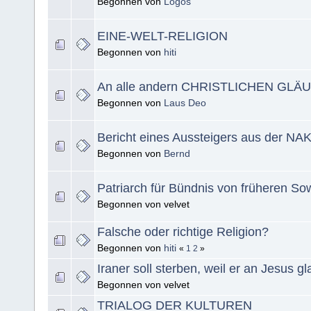
Begonnen von
Logos
EINE-WELT-RELIGION
Begonnen von
hiti
An alle andern CHRISTLICHEN GLÄ
Begonnen von
Laus Deo
Bericht eines Aussteigers aus der NA
Begonnen von
Bernd
Patriarch für Bündnis von früheren So
Begonnen von velvet
Falsche oder richtige Religion?
Begonnen von
hiti
«
1
2
»
Iraner soll sterben, weil er an Jesus gl
Begonnen von velvet
TRIALOG DER KULTUREN