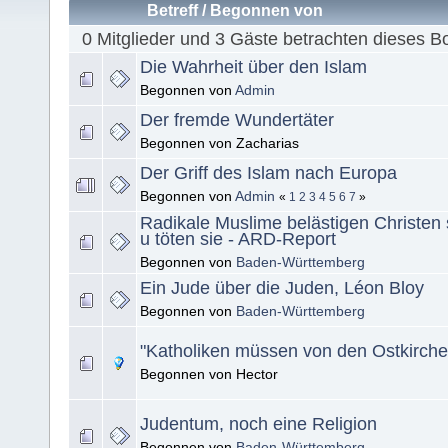
Betreff
/
Begonnen von
0 Mitglieder und 3 Gäste betrachten dieses B
Die Wahrheit über den Islam
Begonnen von
Admin
Der fremde Wundertäter
Begonnen von Zacharias
Der Griff des Islam nach Europa
Begonnen von
Admin
«
1
2
3
4
5
6
7
»
Radikale Muslime belästigen Christen 
u töten sie - ARD-Report
Begonnen von
Baden-Württemberg
Ein Jude über die Juden, Léon Bloy
Begonnen von
Baden-Württemberg
"Katholiken müssen von den Ostkirche
Begonnen von Hector
Judentum, noch eine Religion
Begonnen von
Baden-Württemberg