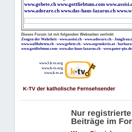
www.gebete.ch
www.gottliebtuns.com
www.assisi.
www.adorare.ch
www.das-haus-lazarus.ch
www.wa
Dieses Forum ist mit folgenden Webseiten verlinkt
Zeugen der Wahrheit
-
www.assisi.ch
-
www.adorare.ch
-
Jungfrau.d
www.wallfahrten.ch
-
www.gebete.ch
-
www.segenskreis.at
-
barbara
www.gottliebtuns.com
-
www.das-haus-lazarus.ch
-
www.pater-pio.de
www3.k-tv.org
www.k-tv.org
www.k-tv.at
K-TV der katholische Fernsehsender
Nur registrier
Beiträge im Fo