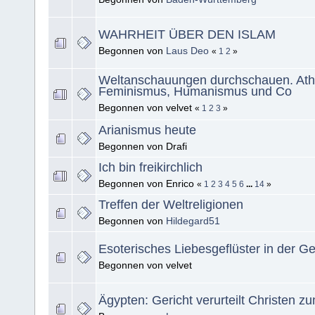
WAHRHEIT ÜBER DEN ISLAM
Begonnen von
Laus Deo
«
1
2
»
Weltanschauungen durchschauen. Ath
Feminismus, Humanismus und Co
Begonnen von velvet
«
1
2
3
»
Arianismus heute
Begonnen von Drafi
Ich bin freikirchlich
Begonnen von Enrico
«
1
2
3
4
5
6
...
14
»
Treffen der Weltreligionen
Begonnen von
Hildegard51
Esoterisches Liebesgeflüster in der G
Begonnen von velvet
Ägypten: Gericht verurteilt Christen z