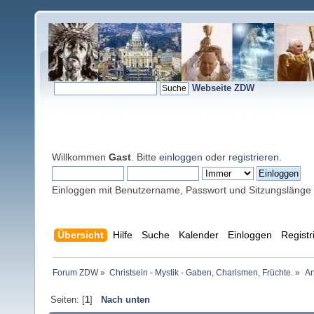
Webseite ZDW
Willkommen
Gast
. Bitte
einloggen
oder
registrieren
.
Einloggen mit Benutzername, Passwort und Sitzungslänge
Übersicht
Hilfe
Suche
Kalender
Einloggen
Registr
Forum ZDW
»
Christsein - Mystik - Gaben, Charismen, Früchte.
»
An
Seiten: [
1
]
Nach unten