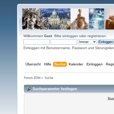
Willkommen
Gast
. Bitte
einloggen
oder
registrieren
.
Einloggen mit Benutzername, Passwort und Sitzungslä
Übersicht
Hilfe
Suche
Kalender
Einloggen
Regi
Forum ZDW
»
Suche
Suchparameter festlegen
Suc