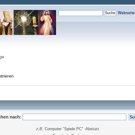
Webseit
nge
strieren
hen nach:
z.B.
Computer "Spiele PC" -Absturz