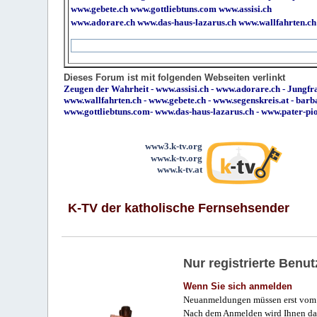
www.gebete.ch
www.gottliebtuns.com
www.assisi.ch
www.adorare.ch
www.das-haus-lazarus.ch
www.wallfahrten.ch
Dieses Forum ist mit folgenden Webseiten verlinkt
Zeugen der Wahrheit
-
www.assisi.ch
-
www.adorare.ch
-
Jungfra
www.wallfahrten.ch
-
www.gebete.ch
-
www.segenskreis.at
-
barb
www.gottliebtuns.com
-
www.das-haus-lazarus.ch
-
www.pater-pi
www3.k-tv.org
www.k-tv.org
www.k-tv.at
K-TV der katholische Fernsehsender
Nur registrierte Ben
Wenn Sie sich anmelden
Neuanmeldungen müssen erst vom 
Nach dem Anmelden wird Ihnen das