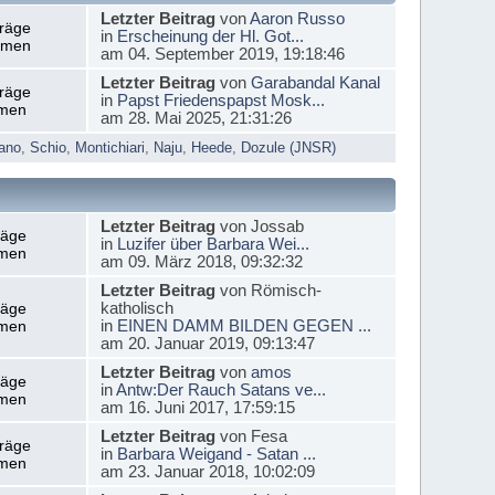
Letzter Beitrag
von
Aaron Russo
träge
in
Erscheinung der Hl. Got...
emen
am 04. September 2019, 19:18:46
Letzter Beitrag
von
Garabandal Kanal
träge
in
Papst Friedenspapst Mosk...
men
am 28. Mai 2025, 21:31:26
ano
,
Schio
,
Montichiari
,
Naju
,
Heede
,
Dozule (JNSR)
Letzter Beitrag
von Jossab
räge
in
Luzifer über Barbara Wei...
men
am 09. März 2018, 09:32:32
Letzter Beitrag
von Römisch-
katholisch
räge
in
EINEN DAMM BILDEN GEGEN ...
men
am 20. Januar 2019, 09:13:47
Letzter Beitrag
von
amos
räge
in
Antw:Der Rauch Satans ve...
men
am 16. Juni 2017, 17:59:15
Letzter Beitrag
von Fesa
träge
in
Barbara Weigand - Satan ...
men
am 23. Januar 2018, 10:02:09