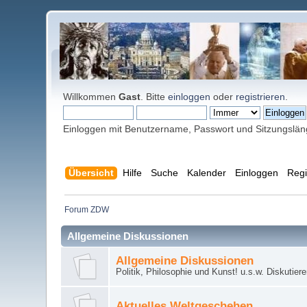
Willkommen
Gast
. Bitte
einloggen
oder
registrieren
.
Einloggen mit Benutzername, Passwort und Sitzungslä
Übersicht
Hilfe
Suche
Kalender
Einloggen
Regi
Forum ZDW
Allgemeine Diskussionen
Allgemeine Diskussionen
Politik, Philosophie und Kunst! u.s.w. Diskutier
Aktuelles Weltgeschehen