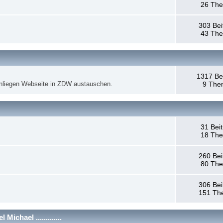
26 Th
303 Bei
43 Th
1317 Be
anliegen Webseite in ZDW austauschen.
9 The
31 Bei
18 Th
260 Bei
80 Th
306 Bei
151 Th
chael .............