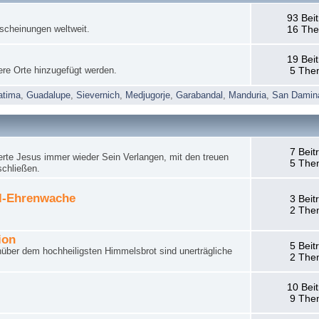
93 Bei
rscheinungen weltweit.
16 Th
19 Bei
ere Orte hinzugefügt werden.
5 The
atima
,
Guadalupe
,
Sievernich
,
Medjugorje
,
Garabandal
,
Manduria
,
San Damin
7 Beit
rte Jesus immer wieder Sein Verlangen, mit den treuen
5 The
schließen.
el-Ehrenwache
3 Beit
2 The
ion
5 Beit
nüber dem hochheiligsten Himmelsbrot sind unerträgliche
2 The
10 Bei
9 The