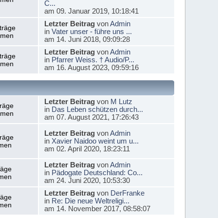
C...
am 09. Januar 2019, 10:18:41
Letzter Beitrag
von
Admin
träge
in
Vater unser - führe uns ...
emen
am 14. Juni 2018, 09:09:28
Letzter Beitrag
von
Admin
träge
in
Pfarrer Weiss. † Audio/P...
emen
am 16. August 2023, 09:59:16
Letzter Beitrag
von
M Lutz
träge
in
Das Leben schützen durch...
emen
am 07. August 2021, 17:26:43
Letzter Beitrag
von
Admin
träge
in
Xavier Naidoo weint um u...
men
am 02. April 2020, 18:23:11
Letzter Beitrag
von
Admin
räge
in
Pädogate Deutschland: Co...
men
am 24. Juni 2020, 10:53:30
Letzter Beitrag
von
DerFranke
räge
in
Re: Die neue Weltreligi...
men
am 14. November 2017, 08:58:07