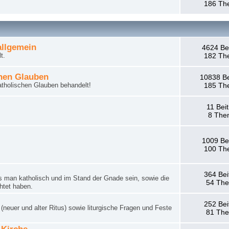
186 Th
llgemein
4624 Be
t.
182 Th
hen Glauben
10838 Be
tholischen Glauben behandelt!
185 Th
11 Bei
8 The
1009 Be
100 Th
364 Bei
man katholisch und im Stand der Gnade sein, sowie die
54 Th
htet haben.
252 Bei
neuer und alter Ritus) sowie liturgische Fragen und Feste
81 Th