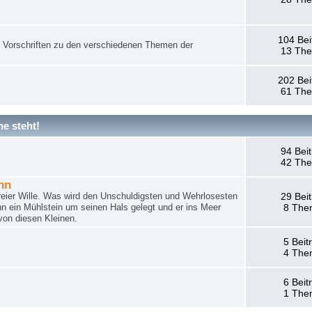
104 Bei
nd Vorschriften zu den verschiedenen Themen der
13 Th
202 Bei
61 Th
e steht!
94 Bei
42 Th
hn
reier Wille. Was wird den Unschuldigsten und Wehrlosesten
29 Bei
n ein Mühlstein um seinen Hals gelegt und er ins Meer
8 The
von diesen Kleinen.
5 Beit
4 The
6 Beit
1 The