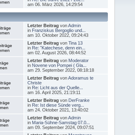
emen
am 06. März 2026, 14:29:54
Letzter Beitrag
von
Admin
iträge
in
Franziskus Bergoglio und...
emen
am 10. Oktober 2022, 09:24:43
Letzter Beitrag
von
Tina 13
iträge
in
Re: "Katechese, denn ein...
emen
am 02. August 2026, 08:44:52
Letzter Beitrag
von
Moderator
träge
in
Novene von Pompei ( Gla...
men
am 29. September 2022, 08:18:18
Letzter Beitrag
von
Adoramus te
Christe
iträge
in
Re: Licht aus der Quelle...
emen
am 16. April 2025, 21:19:11
Letzter Beitrag
von
DerFranke
träge
in
Re: Ist diese Sünde verg...
emen
am 24. Oktober 2021, 13:40:02
Letzter Beitrag
von
Admin
träge
in
Maria-Sühne-Samstag 07.0...
emen
am 09. September 2024, 09:07:51