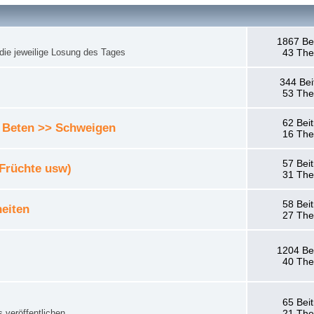
1867 Be
die jeweilige Losung des Tages
43 Th
344 Bei
53 Th
62 Bei
 Beten >> Schweigen
16 Th
57 Bei
 Früchte usw)
31 Th
58 Bei
eiten
27 Th
1204 Be
40 Th
65 Bei
 veröffentlichen.
21 Th