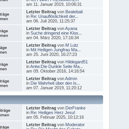
am 11. Januar 2019, 10:06:31
Letzter Beitrag
von
Beatebali
träge
in
Re: Unauflöslichkeit der...
emen
am 06. Juli 2020, 11:25:37
Letzter Beitrag
von
Ayana
träge
in
Suche dringend eine Klos...
emen
am 04. März 2020, 17:16:34
Letzter Beitrag
von
M Lutz
räge
in
Mit Heiligen Jungfrau Ma...
men
am 25. Juni 2020, 16:27:23
Letzter Beitrag
von
Hildegard51
träge
in
Antw:Die Dunkle Seite Ma...
men
am 09. Oktober 2016, 14:16:54
Letzter Beitrag
von
Admin
träge
in
Die Wahrheit über den Is...
emen
am 07. Januar 2019, 11:20:12
Letzter Beitrag
von
DerFranke
iträge
in
Re: Heiliges Herz Jesu!
emen
am 05. Februar 2025, 10:12:16
Letzter Beitrag
von
Moderator
träge