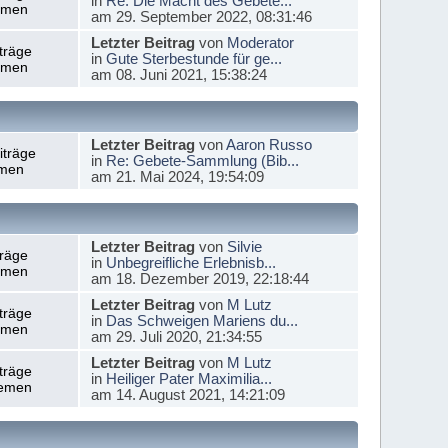
in
Re: Die Macht des Gebete...
emen
am 29. September 2022, 08:31:46
Letzter Beitrag
von
Moderator
träge
in
Gute Sterbestunde für ge...
emen
am 08. Juni 2021, 15:38:24
Letzter Beitrag
von
Aaron Russo
iträge
in
Re: Gebete-Sammlung (Bib...
men
am 21. Mai 2024, 19:54:09
Letzter Beitrag
von
Silvie
träge
in
Unbegreifliche Erlebnisb...
emen
am 18. Dezember 2019, 22:18:44
Letzter Beitrag
von
M Lutz
träge
in
Das Schweigen Mariens du...
emen
am 29. Juli 2020, 21:34:55
Letzter Beitrag
von
M Lutz
träge
in
Heiliger Pater Maximilia...
emen
am 14. August 2021, 14:21:09