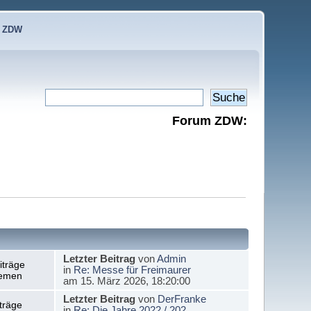
e ZDW
Forum ZDW:
Letzter Beitrag
von
Admin
iträge
in
Re: Messe für Freimaurer
emen
am 15. März 2026, 18:20:00
Letzter Beitrag
von
DerFranke
träge
in
Re: Die Jahre 2022 / 202...