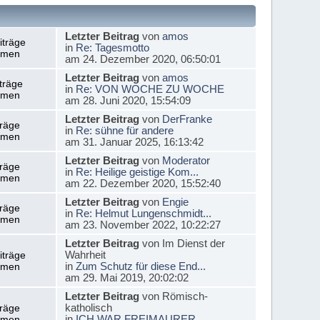
Letzter Beitrag
von
amos
iträge
in
Re: Tagesmotto
emen
am 24. Dezember 2020, 06:50:01
Letzter Beitrag
von
amos
träge
in
Re: VON WOCHE ZU WOCHE
emen
am 28. Juni 2020, 15:54:09
Letzter Beitrag
von
DerFranke
träge
in
Re: sühne für andere
emen
am 31. Januar 2025, 16:13:42
Letzter Beitrag
von
Moderator
träge
in
Re: Heilige geistige Kom...
emen
am 22. Dezember 2020, 15:52:40
Letzter Beitrag
von
Engie
träge
in
Re: Helmut Lungenschmidt...
emen
am 23. November 2022, 10:22:27
Letzter Beitrag
von Im Dienst der
Wahrheit
iträge
in
Zum Schutz für diese End...
emen
am 29. Mai 2019, 20:02:02
Letzter Beitrag
von Römisch-
katholisch
träge
in
ICH WAR FREIMAURER
emen