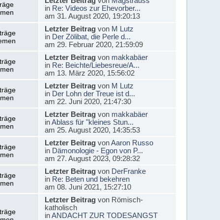
Letzter Beitrag
von
Magstrauss
träge
in
Re: Videos zur Ehevorber...
emen
am 31. August 2020, 19:20:13
Letzter Beitrag
von
M Lutz
träge
in
Der Zölibat, die Perle d...
emen
am 29. Februar 2020, 21:59:09
Letzter Beitrag
von
makkabäer
träge
in
Re: Beichte/Liebesreue/A...
emen
am 13. März 2020, 15:56:02
Letzter Beitrag
von
M Lutz
träge
in
Der Lohn der Treue ist d...
emen
am 22. Juni 2020, 21:47:30
Letzter Beitrag
von
makkabäer
träge
in
Ablass für "kleines Stun...
emen
am 25. August 2020, 14:35:53
Letzter Beitrag
von
Aaron Russo
träge
in
Dämonologie - Egon von P...
emen
am 27. August 2023, 09:28:32
Letzter Beitrag
von
DerFranke
träge
in
Re: Beten und bekehren
emen
am 08. Juni 2021, 15:27:10
Letzter Beitrag
von Römisch-
katholisch
träge
in
ANDACHT ZUR TODESANGST
emen