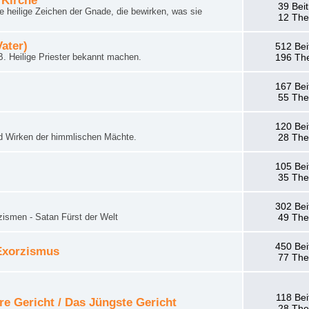
 Kirche
39 Bei
 heilige Zeichen der Gnade, die bewirken, was sie
12 Th
Vater)
512 Bei
. Heilige Priester bekannt machen.
196 Th
167 Bei
55 Th
120 Bei
d Wirken der himmlischen Mächte.
28 Th
105 Bei
35 Th
302 Bei
zismen - Satan Fürst der Welt
49 Th
450 Bei
 Exorzismus
77 Th
118 Bei
re Gericht / Das Jüngste Gericht
28 Th