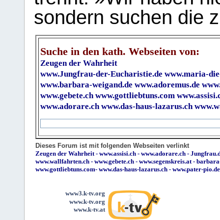
sondern suchen die z
Suche in den kath. Webseiten von:
Zeugen der Wahrheit
www.Jungfrau-der-Eucharistie.de
www.maria-die
www.barbara-weigand.de
www.adoremus.de
www.
www.gebete.ch
www.gottliebtuns.com
www.assisi.
www.adorare.ch
www.das-haus-lazarus.ch
www.wa
Dieses Forum ist mit folgenden Webseiten verlinkt
Zeugen der Wahrheit
-
www.assisi.ch
-
www.adorare.ch
-
Jungfrau.d
www.wallfahrten.ch
-
www.gebete.ch
-
www.segenskreis.at
-
barbara
www.gottliebtuns.com
-
www.das-haus-lazarus.ch
-
www.pater-pio.de
www3.k-tv.org
www.k-tv.org
www.k-tv.at