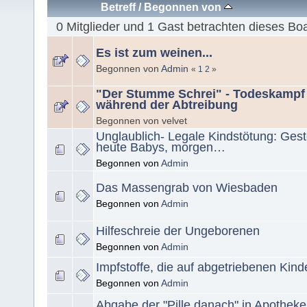
Betreff
/
Begonnen von
0 Mitglieder und 1 Gast betrachten dieses Bo
Es ist zum weinen...
Begonnen von
Admin
«
1
2
»
"Der Stumme Schrei" - Todeskampf
während der Abtreibung
Begonnen von velvet
Unglaublich- Legale Kindstötung: Ges
heute Babys, morgen…
Begonnen von
Admin
Das Massengrab von Wiesbaden
Begonnen von
Admin
Hilfeschreie der Ungeborenen
Begonnen von
Admin
Impfstoffe, die auf abgetriebenen Kind
Begonnen von
Admin
Abgabe der "Pille danach" in Apotheke