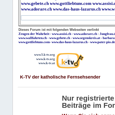
www.gebete.ch
www.gottliebtuns.com
www.assisi.
www.adorare.ch
www.das-haus-lazarus.ch
www.wa
Dieses Forum ist mit folgenden Webseiten verlinkt
Zeugen der Wahrheit
-
www.assisi.ch
-
www.adorare.ch
-
Jungfrau.d
www.wallfahrten.ch
-
www.gebete.ch
-
www.segenskreis.at
-
barbara
www.gottliebtuns.com
-
www.das-haus-lazarus.ch
-
www.pater-pio.de
www3.k-tv.org
www.k-tv.org
www.k-tv.at
K-TV der katholische Fernsehsender
Nur registrier
Beiträge im Fo