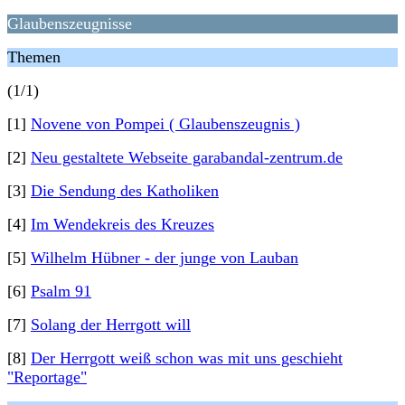
Glaubenszeugnisse
Themen
(1/1)
[1]
Novene von Pompei ( Glaubenszeugnis )
[2]
Neu gestaltete Webseite garabandal-zentrum.de
[3]
Die Sendung des Katholiken
[4]
Im Wendekreis des Kreuzes
[5]
Wilhelm Hübner - der junge von Lauban
[6]
Psalm 91
[7]
Solang der Herrgott will
[8]
Der Herrgott weiß schon was mit uns geschieht
"Reportage"