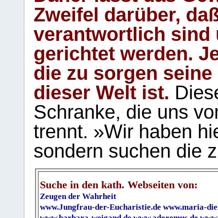
Zweifel darüber, daß
verantwortlich sind
gerichtet werden. Je
die zu sorgen seine
dieser Welt ist.
Diese
Schranke, die uns vo
trennt. »Wir haben hi
sondern suchen die z
Suche in den kath. Webseiten von:
Zeugen der Wahrheit
www.Jungfrau-der-Eucharistie.de
www.maria-die
www.barbara-weigand.de
www.adoremus.de
www.