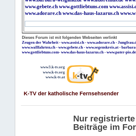
www.gebete.ch
www.gottliebtuns.com
www.assisi.
www.adorare.ch
www.das-haus-lazarus.ch
www.wa
Dieses Forum ist mit folgenden Webseiten verlinkt
Zeugen der Wahrheit
-
www.assisi.ch
-
www.adorare.ch
-
Jungfrau.d
www.wallfahrten.ch
-
www.gebete.ch
-
www.segenskreis.at
-
barbara
www.gottliebtuns.com
-
www.das-haus-lazarus.ch
-
www.pater-pio.de
www3.k-tv.org
www.k-tv.org
www.k-tv.at
K-TV der katholische Fernsehsender
Nur registrier
Beiträge im Fo