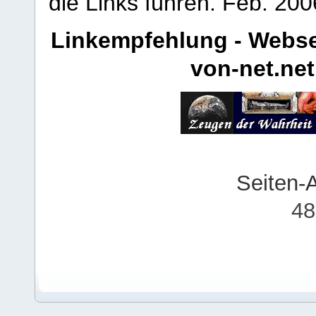
die Links führen.
Feb. 200
Linkempfehlung - Webse
von-net.net
Seiten-
48