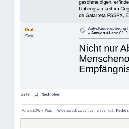
geschmeidigen, erfinder
Unbeugsamkeit im Gegen
de Galarreta FSSPX, E
Antw:Kinderopferung h
Drafi
«
Antwort #1 am:
02. Ju
Gast
Nicht nur A
Menschenop
Empfängnis
Seiten: [
1
]
Nach oben
Forum ZDW
»
Was im Widerspruch zu den Lehren der kath. Kirche s