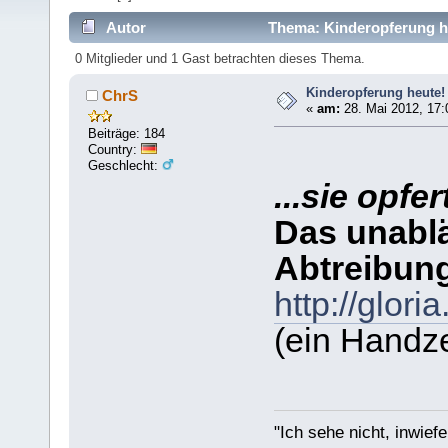
Autor
Thema: Kinderopferung he
0 Mitglieder und 1 Gast betrachten dieses Thema.
Kinderopferung heute!
ChrS
«
am:
28. Mai 2012, 17:
Beiträge: 184
Country:
Geschlecht:
...sie opf
Das unabl
Abtreibun
http://glor
(ein Handze
"Ich sehe nicht, inwief