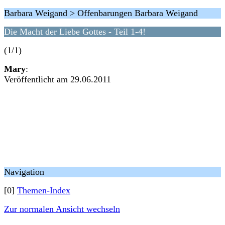
Barbara Weigand > Offenbarungen Barbara Weigand
Die Macht der Liebe Gottes - Teil 1-4!
(1/1)
Mary
:
Veröffentlicht am 29.06.2011
Navigation
[0]
Themen-Index
Zur normalen Ansicht wechseln