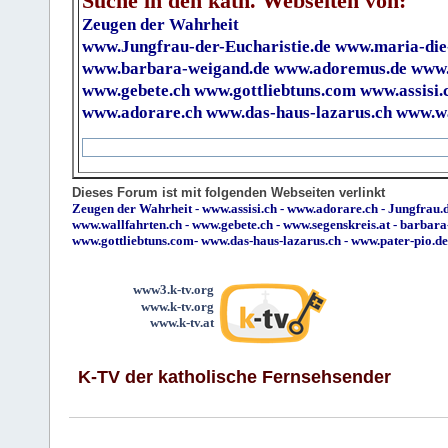
Suche in den kath. Webseiten von:
Zeugen der Wahrheit
www.Jungfrau-der-Eucharistie.de
www.maria-die
www.barbara-weigand.de
www.adoremus.de
www.
www.gebete.ch
www.gottliebtuns.com
www.assisi.
www.adorare.ch
www.das-haus-lazarus.ch
www.wa
Dieses Forum ist mit folgenden Webseiten verlinkt
Zeugen der Wahrheit
-
www.assisi.ch
-
www.adorare.ch
-
Jungfrau.d
www.wallfahrten.ch
-
www.gebete.ch
-
www.segenskreis.at
-
barbara
www.gottliebtuns.com
-
www.das-haus-lazarus.ch
-
www.pater-pio.de
www3.k-tv.org
www.k-tv.org
www.k-tv.at
K-TV der katholische Fernsehsender