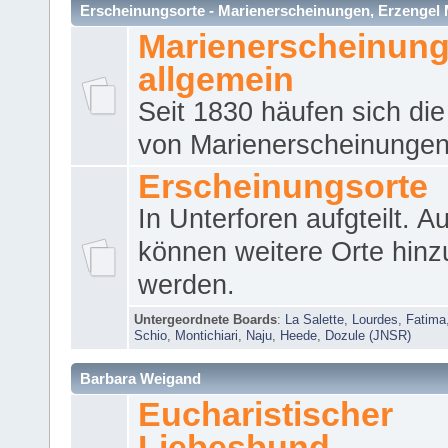
Erscheinungsorte - Marienerscheinungen, Erzengel Micha
Marienerscheinun
allgemein
Seit 1830 häufen sich die
von Marienerscheinungen 
Erscheinungsorte
In Unterforen aufgteilt. 
können weitere Orte hinz
werden.
Untergeordnete Boards
:
La Salette
,
Lourdes
,
Fatima
Schio
,
Montichiari
,
Naju
,
Heede
,
Dozule (JNSR)
Barbara Weigand
Eucharistischer
Liebesbund