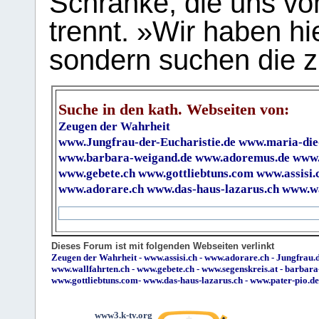
Schranke, die uns vo
trennt. »Wir haben hi
sondern suchen die z
Suche in den kath. Webseiten von:
Zeugen der Wahrheit
www.Jungfrau-der-Eucharistie.de
www.maria-die
www.barbara-weigand.de
www.adoremus.de
www.
www.gebete.ch
www.gottliebtuns.com
www.assisi.
www.adorare.ch
www.das-haus-lazarus.ch
www.wa
Dieses Forum ist mit folgenden Webseiten verlinkt
Zeugen der Wahrheit
-
www.assisi.ch
-
www.adorare.ch
-
Jungfrau.d
www.wallfahrten.ch
-
www.gebete.ch
-
www.segenskreis.at
-
barbara
www.gottliebtuns.com
-
www.das-haus-lazarus.ch
-
www.pater-pio.de
www3.k-tv.org