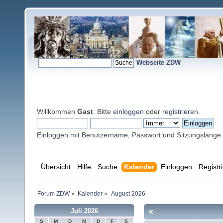
Webseite ZDW
Willkommen
Gast
. Bitte
einloggen
oder
registrieren
.
Einloggen mit Benutzername, Passwort und Sitzungslänge
Übersicht
Hilfe
Suche
Kalender
Einloggen
Registr
Forum ZDW
»
Kalender
»
August 2026
«
Juli 2026
S
M
D
M
D
F
S