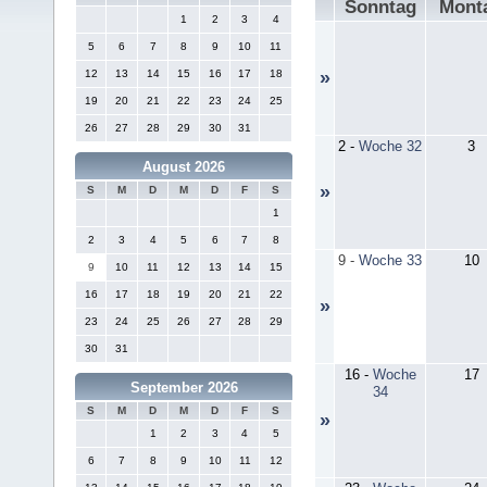
Sonntag
Mont
1
2
3
4
5
6
7
8
9
10
11
12
13
14
15
16
17
18
»
19
20
21
22
23
24
25
26
27
28
29
30
31
2
-
Woche 32
3
August 2026
»
S
M
D
M
D
F
S
1
2
3
4
5
6
7
8
9
-
Woche 33
10
9
10
11
12
13
14
15
16
17
18
19
20
21
22
»
23
24
25
26
27
28
29
30
31
16
-
Woche
17
September 2026
34
S
M
D
M
D
F
S
»
1
2
3
4
5
6
7
8
9
10
11
12