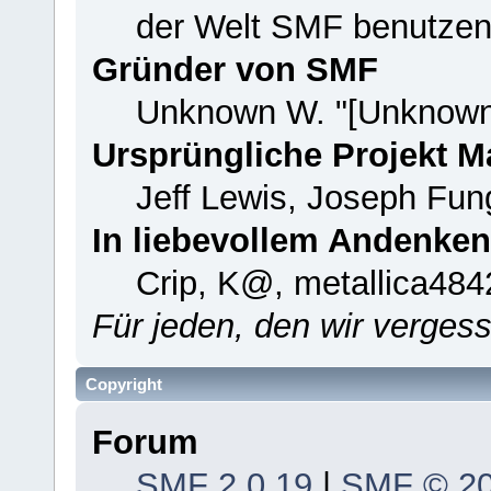
der Welt SMF benutzen
Gründer von SMF
Unknown W. "[Unknown
Ursprüngliche Projekt 
Jeff Lewis, Joseph Fu
In liebevollem Andenken
Crip, K@, metallica484
Für jeden, den wir verge
Copyright
Forum
SMF 2.0.19
|
SMF © 2