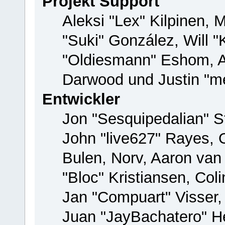
Projekt Support
Aleksi "Lex" Kilpinen, M
"Suki" González, Will 
"Oldiesmann" Eshom, 
Darwood und Justin "me
Entwickler
Jon "Sesquipedalian" St
John "live627" Rayes,
Bulen, Norv, Aaron van
"Bloc" Kristiansen, Co
Jan "Compuart" Visser
Juan "JayBachatero" H