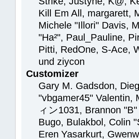
Strike, Justyne, K@, Ke
Kill Em All, margarett,
Michele "Illori" Davis, 
"Ha²", Paul_Pauline, P
Pitti, RedOne, S-Ace,
und ziycon
Customizer
Gary M. Gadsdon, Dieg
"vbgamer45" Valentin, 
ィン1031, Brannon "B" H
Bugo, Bulakbol, Colin 
Eren Yasarkurt, Gwenw