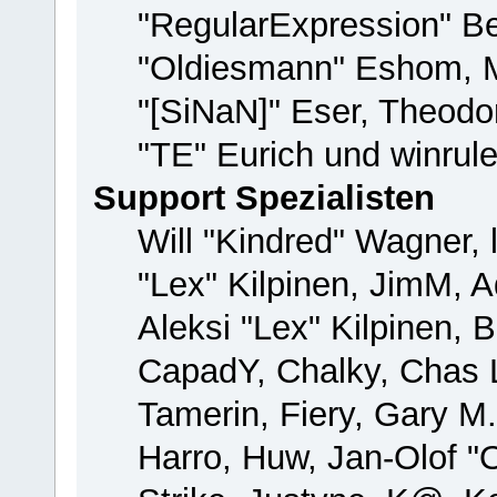
"RegularExpression" B
"Oldiesmann" Eshom, M
"[SiNaN]" Eser, Theodor
"TE" Eurich und winrul
Support Spezialisten
Will "Kindred" Wagner, 
"Lex" Kilpinen, JimM, A
Aleksi "Lex" Kilpinen, 
CapadY, Chalky, Chas 
Tamerin, Fiery, Gary M
Harro, Huw, Jan-Olof "