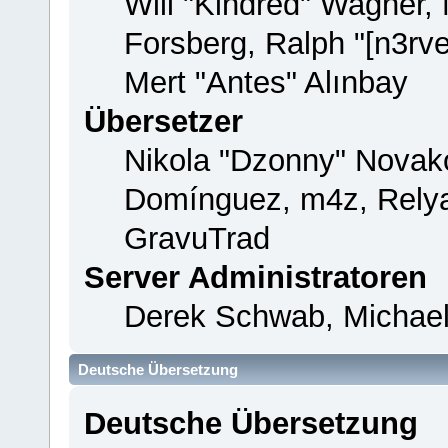
Will "Kindred" Wagner,
Forsberg, Ralph "[n3rv
Mert "Antes" Alınbay
Übersetzer
Nikola "Dzonny" Novako
Domínguez, m4z, Relya
GravuTrad
Server Administratoren
Derek Schwab, Michael
Deutsche Übersetzung
Deutsche Übersetzung