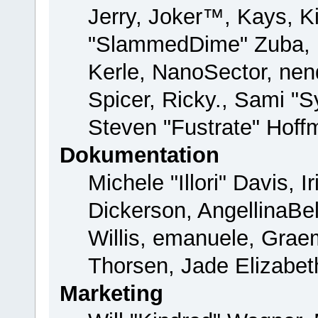
Jerry, Joker™, Kays, Ki
"SlammedDime" Zuba, 
Kerle, NanoSector, nend
Spicer, Ricky., Sami "
Steven "Fustrate" Hoff
Dokumentation
Michele "Illori" Davis, 
Dickerson, AngellinaBel
Willis, emanuele, Gra
Thorsen, Jade Elizabet
Marketing