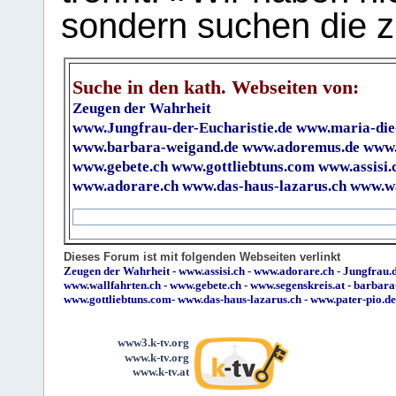
sondern suchen die z
Suche in den kath. Webseiten von:
Zeugen der Wahrheit
www.Jungfrau-der-Eucharistie.de
www.maria-die
www.barbara-weigand.de
www.adoremus.de
www.
www.gebete.ch
www.gottliebtuns.com
www.assisi.
www.adorare.ch
www.das-haus-lazarus.ch
www.wa
Dieses Forum ist mit folgenden Webseiten verlinkt
Zeugen der Wahrheit
-
www.assisi.ch
-
www.adorare.ch
-
Jungfrau.d
www.wallfahrten.ch
-
www.gebete.ch
-
www.segenskreis.at
-
barbara
www.gottliebtuns.com
-
www.das-haus-lazarus.ch
-
www.pater-pio.de
www3.k-tv.org
www.k-tv.org
www.k-tv.at