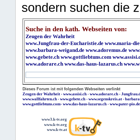
sondern suchen die z
Suche in den kath. Webseiten von:
Zeugen der Wahrheit
www.Jungfrau-der-Eucharistie.de
www.maria-die
www.barbara-weigand.de
www.adoremus.de
www.
www.gebete.ch
www.gottliebtuns.com
www.assisi.
www.adorare.ch
www.das-haus-lazarus.ch
www.wa
Dieses Forum ist mit folgenden Webseiten verlinkt
Zeugen der Wahrheit
-
www.assisi.ch
-
www.adorare.ch
-
Jungfrau.d
www.wallfahrten.ch
-
www.gebete.ch
-
www.segenskreis.at
-
barbara
www.gottliebtuns.com
-
www.das-haus-lazarus.ch
-
www.pater-pio.de
www3.k-tv.org
www.k-tv.org
www.k-tv.at