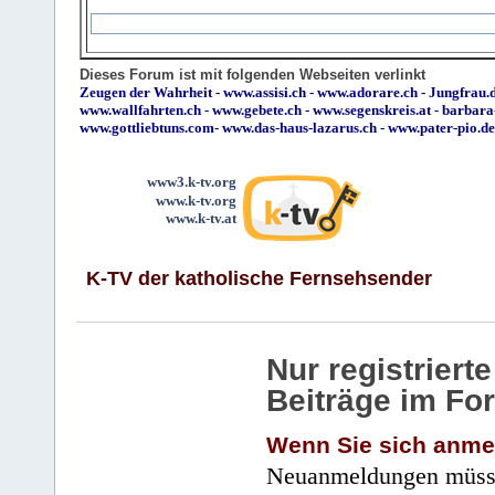
Dieses Forum ist mit folgenden Webseiten verlinkt
Zeugen der Wahrheit
-
www.assisi.ch
-
www.adorare.ch
-
Jungfrau.d
www.wallfahrten.ch
-
www.gebete.ch
-
www.segenskreis.at
-
barbara
www.gottliebtuns.com
-
www.das-haus-lazarus.ch
-
www.pater-pio.de
www3.k-tv.org
www.k-tv.org
www.k-tv.at
K-TV der katholische Fernsehsender
Nur registrier
Beiträge im Fo
Wenn Sie sich anme
Neuanmeldungen müsse