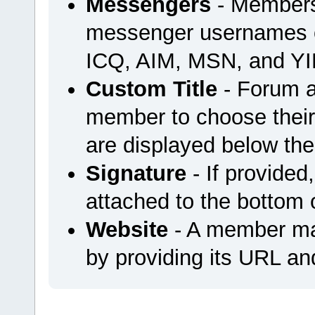
Messengers
- Members 
messenger usernames or
ICQ, AIM, MSN, and YI
Custom Title
- Forum a
member to choose their 
are displayed below th
Signature
- If provided
attached to the bottom o
Website
- A member may
by providing its URL and 