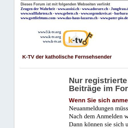
Dieses Forum ist mit folgenden Webseiten verlinkt
Zeugen der Wahrheit
-
www.assisi.ch
-
www.adorare.ch
-
Jungfrau.d
www.wallfahrten.ch
-
www.gebete.ch
-
www.segenskreis.at
-
barbara
www.gottliebtuns.com
-
www.das-haus-lazarus.ch
-
www.pater-pio.de
www3.k-tv.org
www.k-tv.org
www.k-tv.at
K-TV der katholische Fernsehsender
Nur registrier
Beiträge im Fo
Wenn Sie sich anme
Neuanmeldungen müsse
Nach dem Anmelden wir
Dann können sie sich 