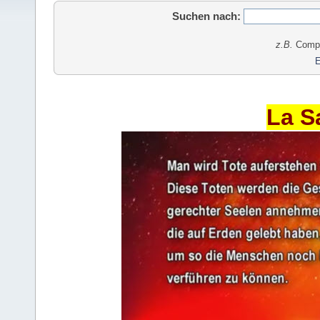
Suchen nach:
z.B.
Comput
E
La S