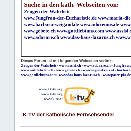
Suche in den kath. Webseiten von:
Zeugen der Wahrheit
www.Jungfrau-der-Eucharistie.de
www.maria-die
www.barbara-weigand.de
www.adoremus.de
www.
www.gebete.ch
www.gottliebtuns.com
www.assisi.
www.adorare.ch
www.das-haus-lazarus.ch
www.wa
Dieses Forum ist mit folgenden Webseiten verlinkt
Zeugen der Wahrheit
-
www.assisi.ch
-
www.adorare.ch
-
Jungfrau.d
www.wallfahrten.ch
-
www.gebete.ch
-
www.segenskreis.at
-
barbara
www.gottliebtuns.com
-
www.das-haus-lazarus.ch
-
www.pater-pio.de
www3.k-tv.org
www.k-tv.org
www.k-tv.at
K-TV der katholische Fernsehsender