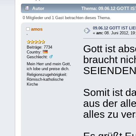
Autor
Thema: 09.06.12 GOTT IST
0 Mitglieder und 1 Gast betrachten dieses Thema.
09.06.12 GOTT IST LIE
amos
«
am:
08. Juni 2012, 19
'
Gott ist ab
Beiträge: 7734
Country:
braucht ni
Geschlecht:
Mein Herr und mein Gott,
SEIENDEN, 
ich lobe und preise dich.
Religionszugehörigkeit:
Römisch-katholische
Kirche
Somit ist 
aus der all
alles zu ver