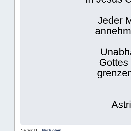
Jeder 
annehme
Unabhä
Gottes 
grenzen
Astr
Seiten: [
1
]
Nach oben