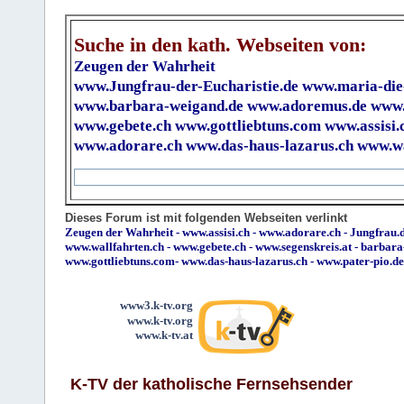
Suche in den kath. Webseiten von:
Zeugen der Wahrheit
www.Jungfrau-der-Eucharistie.de
www.maria-die
www.barbara-weigand.de
www.adoremus.de
www.
www.gebete.ch
www.gottliebtuns.com
www.assisi.
www.adorare.ch
www.das-haus-lazarus.ch
www.wa
Dieses Forum ist mit folgenden Webseiten verlinkt
Zeugen der Wahrheit
-
www.assisi.ch
-
www.adorare.ch
-
Jungfrau.d
www.wallfahrten.ch
-
www.gebete.ch
-
www.segenskreis.at
-
barbara
www.gottliebtuns.com
-
www.das-haus-lazarus.ch
-
www.pater-pio.de
www3.k-tv.org
www.k-tv.org
www.k-tv.at
K-TV der katholische Fernsehsender