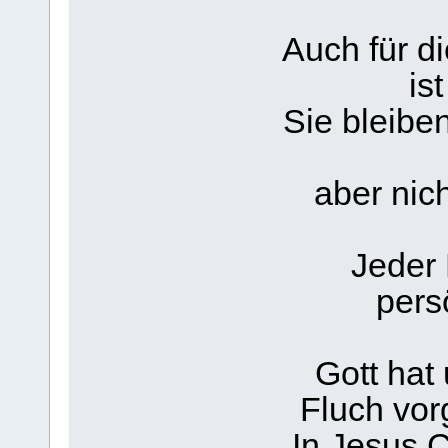
Auch für d
is
Sie bleiben
aber nich
Jeder 
pers
Gott ha
Fluch vor
In Jesus C