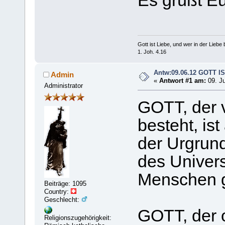
Es grüßt E
Gott ist Liebe, und wer in der Liebe bl
1. Joh. 4.16
Antw:09.06.12 GOTT IS
Admin
«
Antwort #1 am:
09. Ju
Administrator
GOTT, der 
besteht, ist
der Urgrun
des Univer
Menschen ge
Beiträge: 1095
Country:
Geschlecht:
GOTT, der 
Religionszugehörigkeit: