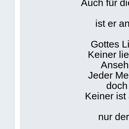
Auch für d
ist er 
Gottes L
Keiner li
Ansehe
Jeder Men
doch 
Keiner is
nur der