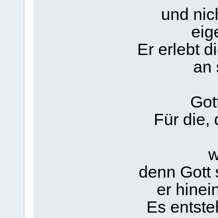
und ni
eig
Er erlebt d
an 
Got
Für die, 
w
denn Gott 
er hinei
Es entste