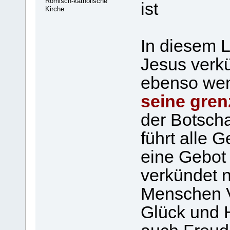
Römisch-katholische
ist
Kirche
In diesem 
Jesus ver
ebenso wen
seine gren
der Botscha
führt alle 
eine Gebot
verkündet n
Menschen V
Glück und H