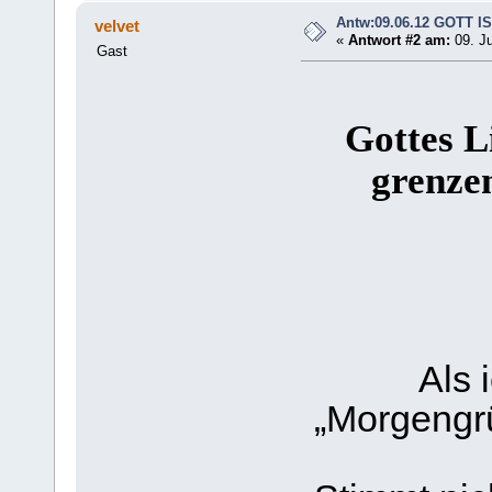
Antw:09.06.12 GOTT IS
velvet
«
Antwort #2 am:
09. Ju
Gast
Gottes L
grenzen
Als 
„Morgengrü