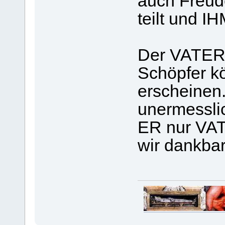
auch Freud
teilt und I
Der VATER 
Schöpfer kö
erscheinen.
unermessli
ER nur VAT
wir dankba