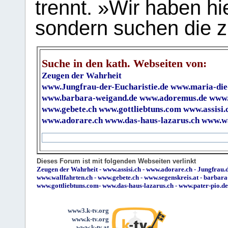
trennt. »Wir haben hi
sondern suchen die z
Suche in den kath. Webseiten von:
Zeugen der Wahrheit
www.Jungfrau-der-Eucharistie.de
www.maria-die
www.barbara-weigand.de
www.adoremus.de
www.
www.gebete.ch
www.gottliebtuns.com
www.assisi.
www.adorare.ch
www.das-haus-lazarus.ch
www.wa
Dieses Forum ist mit folgenden Webseiten verlinkt
Zeugen der Wahrheit
-
www.assisi.ch
-
www.adorare.ch
-
Jungfrau.d
www.wallfahrten.ch
-
www.gebete.ch
-
www.segenskreis.at
-
barbara
www.gottliebtuns.com
-
www.das-haus-lazarus.ch
-
www.pater-pio.de
www3.k-tv.org
www.k-tv.org
www.k-tv.at