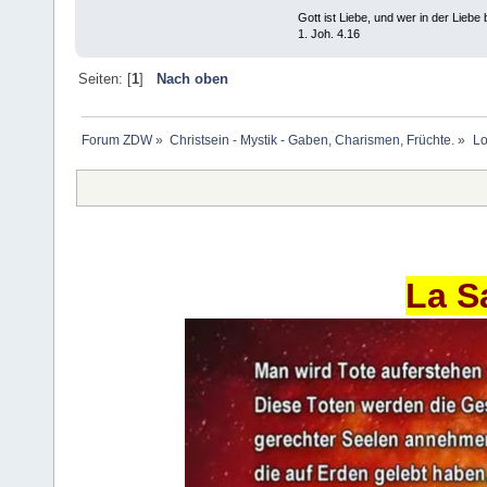
Gott ist Liebe, und wer in der Liebe bl
1. Joh. 4.16
Seiten: [
1
]
Nach oben
Forum ZDW
»
Christsein - Mystik - Gaben, Charismen, Früchte.
»
Lo
La S