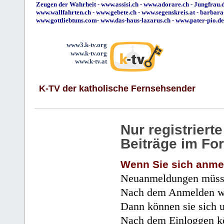
Zeugen der Wahrheit
-
www.assisi.ch
-
www.adorare.ch
-
Jungfrau.d
www.wallfahrten.ch
-
www.gebete.ch
-
www.segenskreis.at
-
barbara
www.gottliebtuns.com
-
www.das-haus-lazarus.ch
-
www.pater-pio.de
www3.k-tv.org
www.k-tv.org
www.k-tv.at
K-TV der katholische Fernsehsender
Nur registrier
Beiträge im Fo
Wenn Sie sich anme
Neuanmeldungen müsse
Nach dem Anmelden wir
Dann können sie sich 
Nach dem Einloggen kö