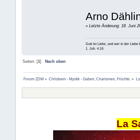
Arno Dähli
«
Letzte Änderung: 18. Juni 
Gott ist Liebe, und wer in der Liebe bl
1. Joh. 4.16
Seiten: [
1
]
Nach oben
Forum ZDW
»
Christsein - Mystik - Gaben, Charismen, Früchte.
»
Lo
La S